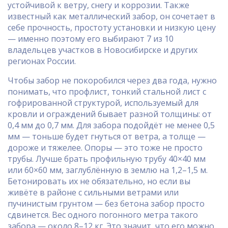
устойчивой к ветру, снегу и коррозии
. Также
известный как
металлический забор
, он сочетает в
себе прочность, простоту установки и низкую цену
— именно поэтому его выбирают 7 из 10
владельцев участков в Новосибирске и других
регионах России.
Чтобы забор не покоробился через два года, нужно
понимать, что
профлист
,
тонкий стальной лист с
гофрированной структурой, используемый для
кровли и ограждений
бывает разной толщины: от
0,4 мм до 0,7 мм. Для забора подойдёт не менее 0,5
мм — тоньше будет гнуться от ветра, а толще —
дороже и тяжелее. Опоры — это тоже не просто
трубы. Лучше брать профильную трубу 40×40 мм
или 60×60 мм, заглублённую в землю на 1,2–1,5 м.
Бетонировать их не обязательно, но если вы
живёте в районе с сильными ветрами или
пучинистым грунтом — без бетона забор просто
сдвинется. Вес одного погонного метра такого
забора — около 8–12 кг. Это значит, что его можно