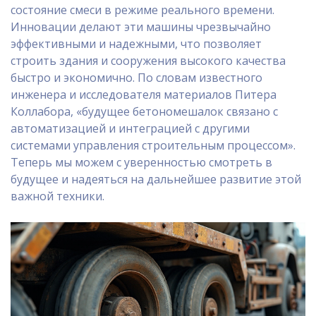
состояние смеси в режиме реального времени.
Инновации делают эти машины чрезвычайно
эффективными и надежными, что позволяет
строить здания и сооружения высокого качества
быстро и экономично. По словам известного
инженера и исследователя материалов Питера
Коллабора, «будущее бетономешалок связано с
автоматизацией и интеграцией с другими
системами управления строительным процессом».
Теперь мы можем с уверенностью смотреть в
будущее и надеяться на дальнейшее развитие этой
важной техники.