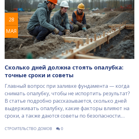
28
МАЯ
Сколько дней должна стоять опалубка:
точные сроки и советы
Главный вопрос при заливке фундамента — когда
снимать опалубку, чтобы не испортить результат?
В статье подробно рассказывается, сколько дней
выдерживать опалубку, какие факторы влияют на
сроки, а также даются советы по безопасности.
Здесь же — полезные лайфхаки для ускорения
СТРОИТЕЛЬСТВО ДОМОВ
0
процесса без ущерба качеству. Узнаете все нюансы,
чтобы избежать типичных ошибок начинающих