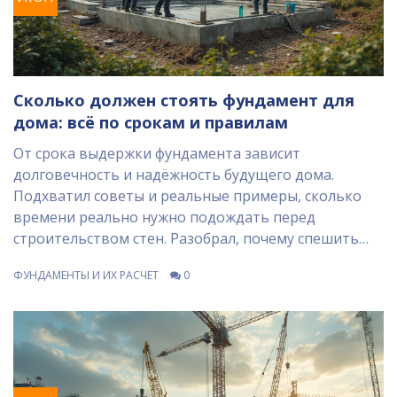
Сколько должен стоять фундамент для
дома: всё по срокам и правилам
От срока выдержки фундамента зависит
долговечность и надёжность будущего дома.
Подхватил советы и реальные примеры, сколько
времени реально нужно подождать перед
строительством стен. Разобрал, почему спешить
здесь — плохая идея, и как погодные условия могут
ФУНДАМЕНТЫ И ИХ РАСЧЕТ
0
всё испортить. Расскажу, что делать, если очередь
на стройбригаду уже поджимает. Опытом
поделились как строители, так и обычные
домовладельцы.