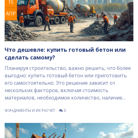
15
АПР
Что дешевле: купить готовый бетон или
сделать самому?
Планируя строительство, важно решить, что более
выгодно: купить готовый бетон или приготовить
его самостоятельно. Это решение зависит от
нескольких факторов, включая стоимость
материалов, необходимое количество, наличие
оборудования и опыт. Рассмотрение этих аспектов
ФУНДАМЕНТЫ И ИХ РАСЧЕТ
0
поможет выбрать наиболее подходящий вариант,
избегая лишних затрат и обеспечивая качество
строительства.