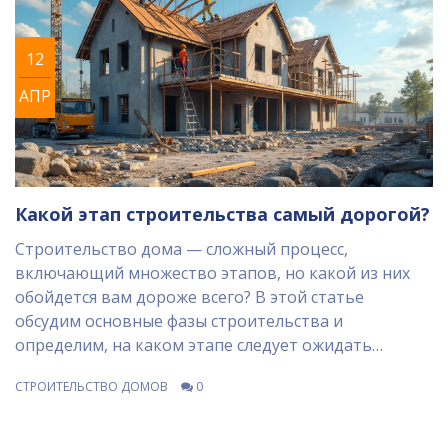
12
АПР
Какой этап строительства самый дорогой?
Строительство дома — сложный процесс,
включающий множество этапов, но какой из них
обойдется вам дороже всего? В этой статье
обсудим основные фазы строительства и
определим, на каком этапе следует ожидать
наиболее значительных финансовых затрат. Мы
СТРОИТЕЛЬСТВО ДОМОВ
0
рассмотрим важные факторы, влияющие на
стоимость строительства, и предложим полезные
советы по оптимизации бюджета. Понимание этих