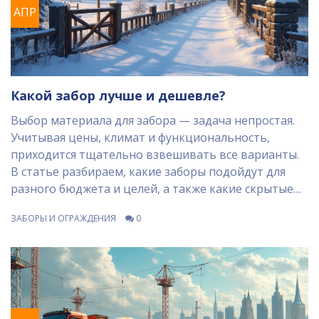
АПР
Какой забор лучше и дешевле?
Выбор материала для забора — задача непростая.
Учитывая цены, климат и функциональность,
приходится тщательно взвешивать все варианты.
В статье разбираем, какие заборы подойдут для
разного бюджета и целей, а также какие скрытые
подводные камни могут ожидать хозяина на пути
ЗАБОРЫ И ОГРАЖДЕНИЯ
0
строительства. Полезные советы и рекомендации
помогут сделать правильный выбор.