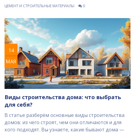
примеры и расскажем, на что обращать внимание
ЦЕМЕНТ И СТРОИТЕЛЬНЫЕ МАТЕРИАЛЫ
0
при покупке. Не забудем и о простых советах по
замесу и использованию водостойких составов.
После прочтения вы сможете уверенно выбирать
подходящий цемент для любых условий.
14
МАЯ
Виды строительства дома: что выбрать
для себя?
В статье разберём основные виды строительства
домов: из чего строят, чем они отличаются и для
кого подходят. Вы узнаете, какие бывают дома —