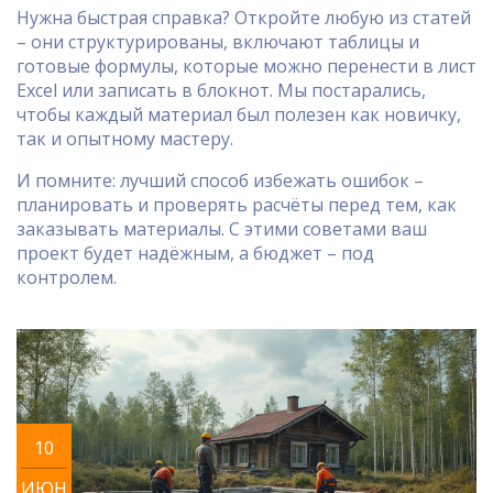
Нужна быстрая справка? Откройте любую из статей
– они структурированы, включают таблицы и
готовые формулы, которые можно перенести в лист
Excel или записать в блокнот. Мы постарались,
чтобы каждый материал был полезен как новичку,
так и опытному мастеру.
И помните: лучший способ избежать ошибок –
планировать и проверять расчёты перед тем, как
заказывать материалы. С этими советами ваш
проект будет надёжным, а бюджет – под
контролем.
10
ИЮН