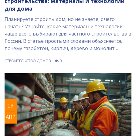
строительстве: материалы и технологии
для дома
Планируете строить дом, но не знаете, с чего
начать? Узнайте, какие материалы и технологии
чаще всего выбирают для частного строительства в
России. В статье простыми словами объясняется,
почему газобетон, кирпич, дерево и монолит
остаются лидерами на нашем рынке. Мы расскажем
СТРОИТЕЛЬСТВО ДОМОВ
0
о плюсах и минусах каждого выбора, поделимся
советами по экономии и избежанию ошибок.
Практические советы помогут сделать выгодный и
долговечный выбор.
23
АПР