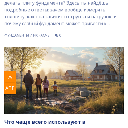
делать плиту фундамента? Здесь ты найдёшь
подробные ответы: зачем вообще измерять
толщину, как она зависит от грунта и нагрузок, и
почему слабый фундамент может привести к
дорогим ошибкам. В статье есть реальные советы
ФУНДАМЕНТЫ И ИХ РАСЧЕТ
0
по расчету нужной толщины, а также частые
ошибки и лайфхаки для тех, кто хочет избежать
лишних трат. Всё просто, честно и по делу.
29
АПР
Что чаще всего используют в