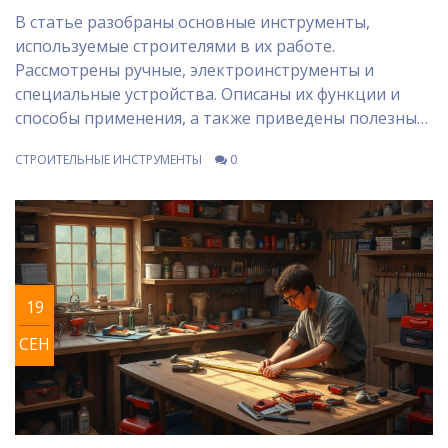
В статье разобраны основные инструменты,
используемые строителями в их работе.
Рассмотрены ручные, электроинструменты и
специальные устройства. Описаны их функции и
способы применения, а также приведены полезные
советы по выбору и уходу за ними. Информация
СТРОИТЕЛЬНЫЕ ИНСТРУМЕНТЫ
0
поможет как начинающим, так и опытным
строителям.
19
СЕН