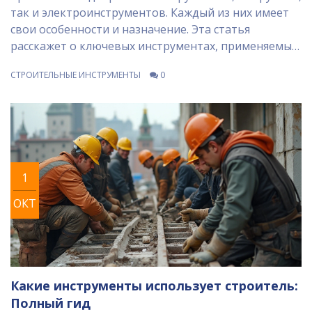
так и электроинструментов. Каждый из них имеет
свои особенности и назначение. Эта статья
расскажет о ключевых инструментах, применяемых
в строительстве, об их истории, инновациях и
СТРОИТЕЛЬНЫЕ ИНСТРУМЕНТЫ
0
полезных советах по их выбору. Вы узнаете о том,
как правильно использовать эти инструменты для
достижения наилучших результатов в
строительных проектах. Новосибирск как один из
крупнейших городов России также влияет на
развитие строительных технологий, предлагая
1
уникальные решения.
ОКТ
Какие инструменты использует строитель:
Полный гид