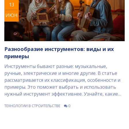
13
ИЮН
Разнообразие инструментов: виды и их
примеры
Инструменты бывают разные: музыкальные,
ручные, электрические и многие другие. В статье
рассматривается их классификация, особенности и
примеры. Это поможет выбрать и использовать
нужный инструмент эффективнее. Узнайте, какие
типы инструментов подходят для различных задач.
ТЕХНОЛОГИИ В СТРОИТЕЛЬСТВЕ
0