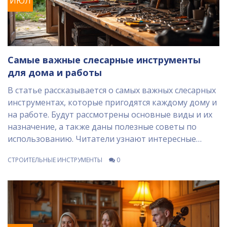
ИЮЛ
Самые важные слесарные инструменты
для дома и работы
В статье рассказывается о самых важных слесарных
инструментах, которые пригодятся каждому дому и
на работе. Будут рассмотрены основные виды и их
назначение, а также даны полезные советы по
использованию. Читатели узнают интересные
факты о каждом инструменте и смогут сделать
СТРОИТЕЛЬНЫЕ ИНСТРУМЕНТЫ
0
правильный выбор для своих нужд.