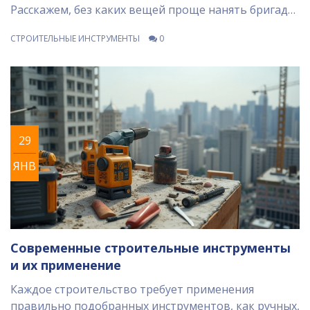
Расскажем, без каких вещей проще нанять бригаду,
чем самостоятельно возиться, и дадим советы, как
СТРОИТЕЛЬНЫЕ ИНСТРУМЕНТЫ
0
сэкономить на покупке инструмента, не потеряв в
качестве. Всё по делу, без воды и лишней теории.
29
ЯНВ
Современные строительные инструменты
и их применение
Каждое строительство требует применения
правильно подобранных инструментов, как ручных,