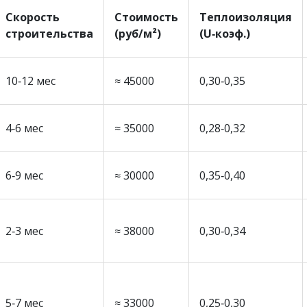
Скорость
Стоимость
Теплоизоляция
строительства
(руб/м²)
(U‑коэф.)
10‑12 мес
≈ 45000
0,30‑0,35
4‑6 мес
≈ 35000
0,28‑0,32
6‑9 мес
≈ 30000
0,35‑0,40
2‑3 мес
≈ 38000
0,30‑0,34
5‑7 мес
≈ 33000
0,25‑0,30