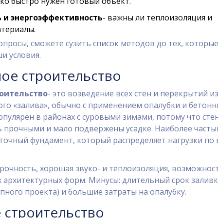
ько быстро нужен готовый объект.
 и энергоэффективность
- важны ли теплоизоляция и
атериалы.
опросы, сможете сузить список методов до тех, которы
и условия.
ое строительство
оительство
- это возведение всех стен и перекрытий и
го «залива», обычно с применением опалубки и бетонн
пулярен в районах с суровыми зимами, потому что сте
ь прочными и мало подвержены усадке. Наиболее часты
точный фундамент
, который распределяет нагрузки по 
рочность, хорошая звуко- и теплоизоляция, возможнос
 архитектурных форм. Минусы: длительный срок заливк
упного проекта) и большие затраты на опалубку.
 строительство