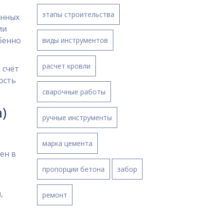
этапы строительства
янных
ии
бенно
виды инструментов
расчет кровли
 счёт
ость
сварочные работы
)
ручные инструменты
марка цемента
ен в
пропорции бетона
забор
,
ремонт