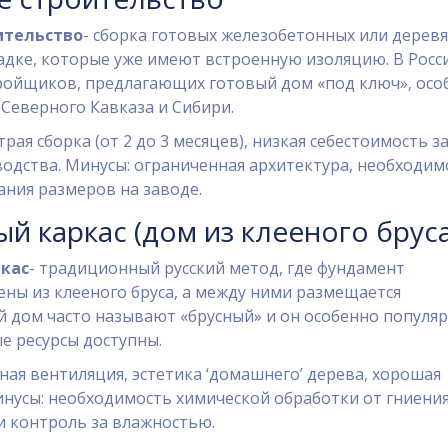
ительство
- сборка готовых железобетонных или дерев
адке, которые уже имеют встроенную изоляцию.
В Росс
тройщиков, предлагающих готовый дом «под ключ», осо
 Северного Кавказа и Сибири.
рая сборка (от 2 до 3 месяцев), низкая себестоимость за
одства. Минусы: ограниченная архитектура, необходим
ания размеров на заводе.
й каркас (дом из клееного бруса
кас
- традиционный русский метод, где фундамент
ны из клееного бруса, а между ними размещается
 дом часто называют «брусный» и он особенно популяр
ые ресурсы доступны.
ная вентиляция, эстетика ‘домашнего’ дерева, хорошая
нусы: необходимость химической обработки от гниения
и контроль за влажностью.