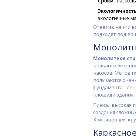
Сроки
- наскол
Экологичность
экологичные м
Ответив на эти в
подходят под ваш
Монолитн
Монолитное стр
цельного бетонно
насосов.
Метод по
получаются очен
фундамента -
лен
площади здания.
Плюсы: высокая п
создания сложных
3 месяцев для кр
Каркасное