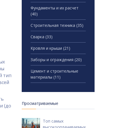
Фундаменты и их расчет
(40)
е
Строительная техника
(35)
Сварка
(33)
Кровля и крыши
(21)
з
Заборы и ограждения
(20)
ых
ны
Цемент и строительные
й тип
материалы
(11)
всей
ть
Просматриваемые
и (до
Топ самых
высокооплачиваемых