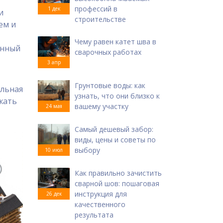
профессий в
1 дек
и
строительстве
ем и
Чему равен катет шва в
янный
сварочных работах
3 апр
Грунтовые воды: как
ельная
узнать, что они близко к
жать
вашему участку
24 мая
Самый дешевый забор:
виды, цены и советы по
выбору
10 июл
Как правильно зачистить
сварной шов: пошаговая
инструкция для
26 дек
качественного
результата