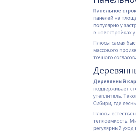
Панельное стро
панелей на площ
популярно у зас
в новостройках у
Плюсы: самая быст
массового произв
точного согласов
Деревянны
Деревянный кар
поддерживает сте
утеплитель.
Такой
Сибири, где лесн
Плюсы: естествен
теплоёмкость. Ми
регулярный уход 