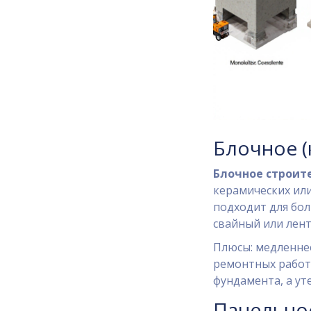
Блочное (
Блочное строит
керамических или
подходит для бол
свайный
или
лен
Плюсы: медленнее
ремонтных работа
фундамента, а ут
Панельно