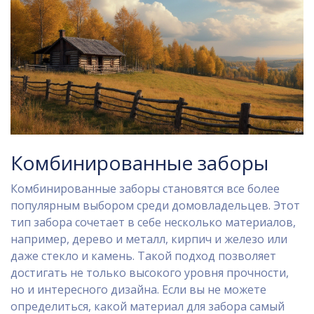
Комбинированные заборы
Комбинированные заборы становятся все более
популярным выбором среди домовладельцев. Этот
тип забора сочетает в себе несколько материалов,
например, дерево и металл, кирпич и железо или
даже стекло и камень. Такой подход позволяет
достигать не только высокого уровня прочности,
но и интересного дизайна. Если вы не можете
определиться, какой материал для забора самый