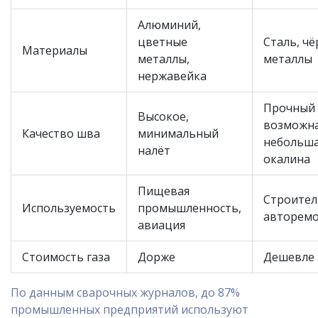
Алюминий,
цветные
Сталь, ч
Материалы
металлы,
металлы
нержавейка
Прочный 
Высокое,
возможн
Качество шва
минимальный
небольш
налёт
окалина
Пищевая
Строител
Используемость
промышленность,
авторем
авиация
Стоимость газа
Дорже
Дешевле
По данным сварочных журналов, до 87%
промышленных предприятий используют