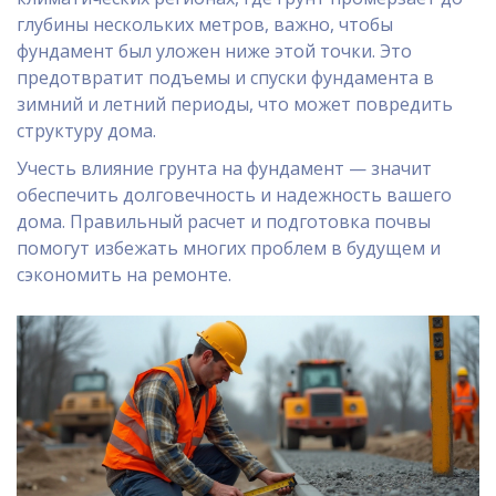
глубины нескольких метров, важно, чтобы
фундамент был уложен ниже этой точки. Это
предотвратит подъемы и спуски фундамента в
зимний и летний периоды, что может повредить
структуру дома.
Учесть влияние грунта на фундамент — значит
обеспечить долговечность и надежность вашего
дома. Правильный расчет и подготовка почвы
помогут избежать многих проблем в будущем и
сэкономить на ремонте.