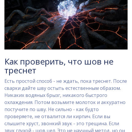
Как проверить, что шов не
треснет
Есть простой способ - не ждать, пока треснет. После
сварки дайте шву остыть естественным образом.
Никаких водяных брызг, никакого быстрого
охлаждения. Потом возьмите молоток и аккуратно
постучите по шву. Не сильно - как будто
проверяете, не отвалится ли кирпич. Если вы
слышите хруст, звонкий звук - это трещина. Если
звук глухой - шов цел. Это не научный метод, но он