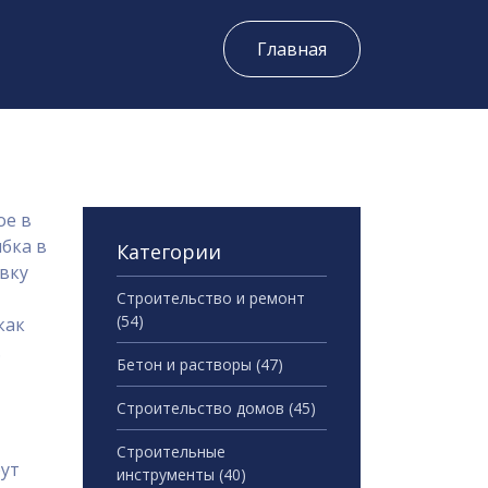
Главная
ое в
ибка в
Категории
авку
Строительство и ремонт
(54)
как
.
Бетон и растворы
(47)
Строительство домов
(45)
Строительные
рут
инструменты
(40)