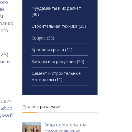
кого
Фундаменты и их расчет
ми
(40)
ем
колько
Строительная техника
(35)
 его
Сварка
(33)
Кровля и крыши
(21)
2.5)
ие и
Заборы и ограждения
(20)
Цемент и строительные
материалы
(11)
ходит
Просматриваемые
выбор.
д всей
Виды строительства
домов: сравнение