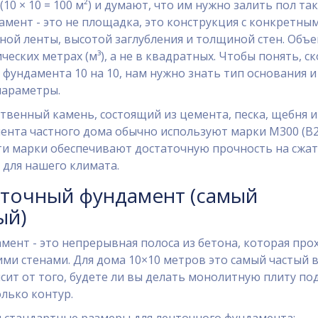
10 × 10 = 100 м²) и думают, что им нужно залить пол та
амент - это не площадка, это конструкция с конкретны
ой ленты, высотой заглубления и толщиной стен. Объ
ческих метрах (м³), а не в квадратных. Чтобы понять, с
 фундамента 10 на 10, нам нужно знать тип основания и
параметры.
сственный камень, состоящий из цемента, песка, щебня и
ента частного дома обычно используют марки М300 (В2
Эти марки обеспечивают достаточную прочность на сжат
 для нашего климата.
нточный фундамент (самый
ый)
ент - это непрерывная полоса из бетона, которая про
ми стенами. Для дома 10×10 метров это самый частый 
исит от того, будете ли вы делать монолитную плиту по
лько контур.
 стандартные размеры для ленточного фундамента: