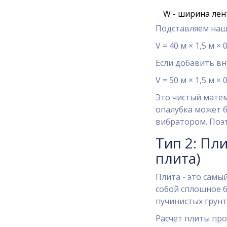
W - ширина лен
Подставляем наши
V = 40 м × 1,5 м × 
Если добавить вн
V = 50 м × 1,5 м × 
Это чистый матем
опалубка может б
вибратором. Поэт
Тип 2: Пл
плита)
Плита - это самы
собой сплошное 
пучинистых грунт
Расчет плиты про