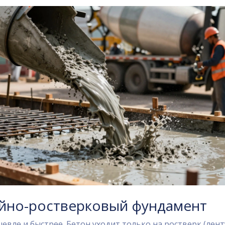
айно-ростверковый фундамент
евле и быстрее. Бетон уходит только на ростверк (лент