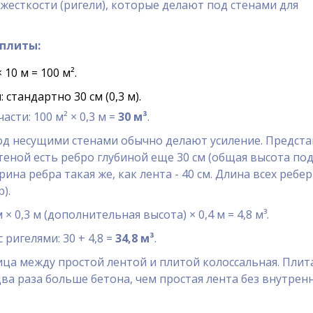
жесткости (ригели), которые делают под стенами для
 плиты:
10 м = 100 м².
стандартно 30 см (0,3 м).
сти: 100 м² × 0,3 м =
30 м³
.
од несущими стенами обычно делают усиление. Предста
теной есть ребро глубиной еще 30 см (общая высота по
рина ребра такая же, как лента - 40 см. Длина всех ребер 
).
 × 0,3 м (дополнительная высота) × 0,4 м = 4,8 м³.
 ригелями: 30 + 4,8 =
34,8 м³
.
ица между простой лентой и плитой колоссальная. Плит
два раза больше бетона, чем простая лента без внутрен