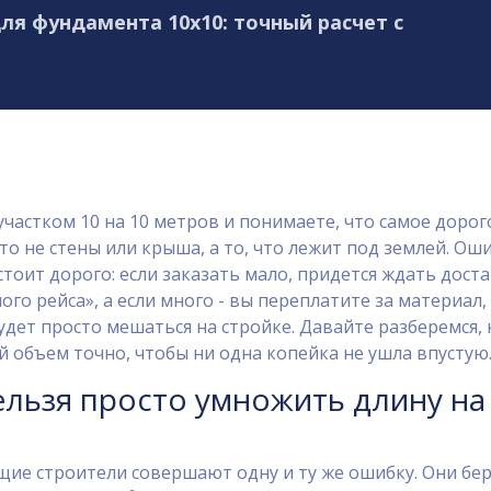
ля фундамента 10х10: точный расчет с
участком 10 на 10 метров и понимаете, что самое дорог
это не стены или крыша, а то, что лежит под землей. Ош
стоит дорого: если заказать мало, придется ждать дост
ого рейса», а если много - вы переплатите за материал,
дет просто мешаться на стройке. Давайте разберемся, 
 объем точно, чтобы ни одна копейка не ушла впустую
льзя просто умножить длину на
ие строители совершают одну и ту же ошибку. Они бе