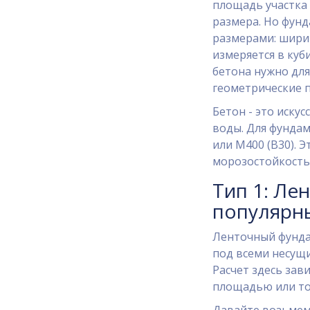
площадь участка (
размера. Но фунд
размерами: ширин
измеряется в куби
бетона нужно для
геометрические 
Бетон - это иску
воды. Для фундам
или М400 (В30). 
морозостойкость
Тип 1: Ле
популярн
Ленточный фундам
под всеми несущи
Расчет здесь зав
площадью или то
Давайте возьмем