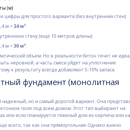
ты (м)
 цифры для простого варианта (без внутренних стен):
0,4 м =
24 м³
.
утреннюю стену (еще 10 метров длины):
0,4 м =
30 м³
.
атический объем. Но в реальности бетон течет не идеа
ыть неровной, а часть смеси уйдет на уплотнение
ому к результату всегда добавляют 5-10% запаса.
итный фундамент (монолитная
й надежный, но и самый дорогой вариант. Она представ
бетонное поле под всем домом. Этот тип выбирают на
ах или если планируется тяжелый дом из кирпича или ка
ще всего, так как она прямоугольная. Однако важно