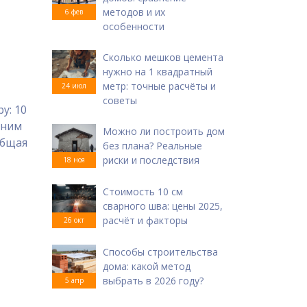
методов и их
6 фев
особенности
Сколько мешков цемента
нужно на 1 квадратный
метр: точные расчёты и
24 июл
советы
у: 10
нним
Можно ли построить дом
общая
без плана? Реальные
риски и последствия
18 ноя
Стоимость 10 см
сварного шва: цены 2025,
расчёт и факторы
26 окт
Способы строительства
дома: какой метод
выбрать в 2026 году?
5 апр