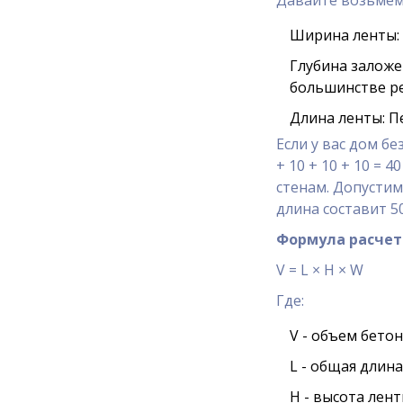
Ширина ленты: 4
Глубина заложе
большинстве ре
Длина ленты: П
Если у вас дом б
+ 10 + 10 + 10 =
стенам. Допустим
длина составит 5
Формула расчет
V = L × H × W
Где:
V - объем бетон
L - общая длина
H - высота лент