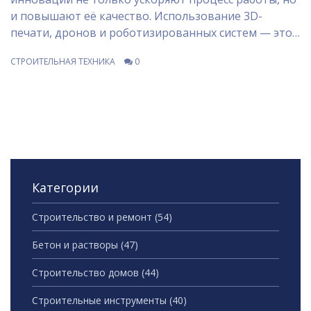
и повышают её качество. Использование 3D-
печати, дронов и роботизированных систем — это
лишь малая часть из тех новшеств, которые уже
СТРОИТЕЛЬНАЯ ТЕХНИКА
0
сегодня активно применяются на стройках. Каждая
из этих технологий имеет свои особенности,
позволяя решить конкретные задачи. В этой статье
рассмотрим ключевые виды строительной техники
и технологии, которые меняют отрасль.
Категории
Строительство и ремонт
(54)
Бетон и растворы
(47)
Строительство домов
(44)
Строительные инструменты
(40)