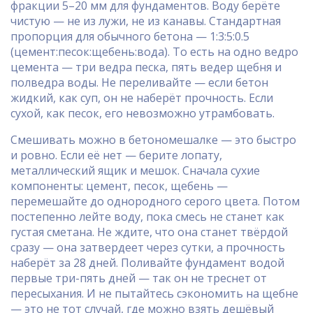
фракции 5–20 мм для фундаментов. Воду берёте
чистую — не из лужи, не из канавы. Стандартная
пропорция для обычного бетона — 1:3:5:0.5
(цемент:песок:щебень:вода). То есть на одно ведро
цемента — три ведра песка, пять ведер щебня и
полведра воды. Не переливайте — если бетон
жидкий, как суп, он не наберёт прочность. Если
сухой, как песок, его невозможно утрамбовать.
Смешивать можно в бетономешалке — это быстро
и ровно. Если её нет — берите лопату,
металлический ящик и мешок. Сначала сухие
компоненты: цемент, песок, щебень —
перемешайте до однородного серого цвета. Потом
постепенно лейте воду, пока смесь не станет как
густая сметана. Не ждите, что она станет твёрдой
сразу — она затвердеет через сутки, а прочность
наберёт за 28 дней. Поливайте фундамент водой
первые три-пять дней — так он не треснет от
пересыхания. И не пытайтесь сэкономить на щебне
— это не тот случай, где можно взять дешёвый