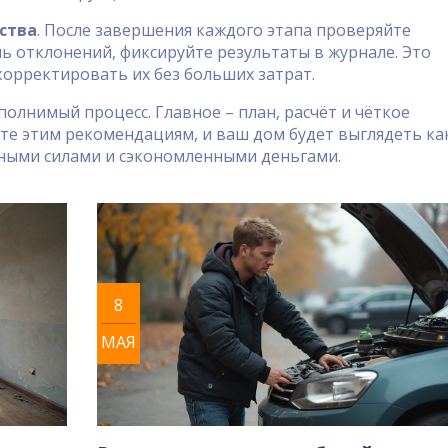
ства
. После завершения каждого этапа проверяйте
ь отклонений, фиксируйте результаты в журнале. Это
орректировать их без больших затрат.
олнимый процесс. Главное – план, расчёт и чёткое
те этим рекомендациям, и ваш дом будет выглядеть ка
нными силами и сэкономленными деньгами.
8
МАЯ