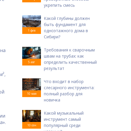
укрепить смесь
Какой глубины должен
быть фундамент для
одноэтажного дома в
1 фев
Сибири?
 на
Требования к сварочным
швам на трубах: как
определить качественный
5 авг
результат
м²,
Что входит в набор
слесарного инструмента:
ой
полный разбор для
10 мая
новичка
Какой музыкальный
ии
инструмент самый
а».
популярный среди
10 сен