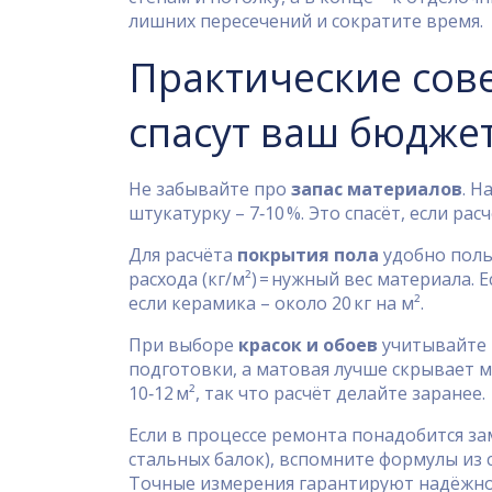
лишних пересечений и сократите время.
Практические сове
спасут ваш бюдже
Не забывайте про
запас материалов
. Н
штукатурку – 7‑10 %. Это спасёт, если ра
Для расчёта
покрытия пола
удобно поль
расхода (кг/м²) = нужный вес материала. 
если керамика – около 20 кг на м².
При выборе
красок и обоев
учитывайте 
подготовки, а матовая лучше скрывает м
10‑12 м², так что расчёт делайте заранее.
Если в процессе ремонта понадобится з
стальных балок), вспомните формулы из 
Точные измерения гарантируют надёжно