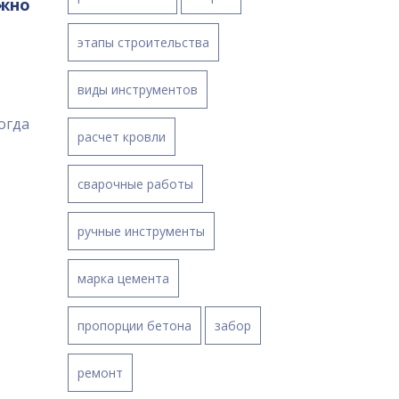
ужно
этапы строительства
виды инструментов
огда
расчет кровли
те,
сварочные работы
ора
ить
ручные инструменты
й.
марка цемента
пропорции бетона
забор
ремонт