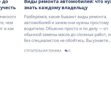
о до
Виды ремонта автомобилей: что н
 учесть
знать каждому владельцу
ического
Разберёмся, какие бывают виды ремонта
те, чем
автомобилей и зачем они нужны простому
т и как
водителю. Объясню просто и по делу — от
й
обычной замены масла до сложных работ, к
без специалистов не обойтись. Вы узнаете
типичные причины поломок, а также поймё
СТРОИТЕЛЬНАЯ ТЕХНИКА
0
можно ли справиться своими силами или п
ехать в автосервис. Собрал также полезные
советы по уходу за машиной, чтобы сократ
частоту ремонтов. Будет полезно и для
начинающих, и для опытных автолюбителе