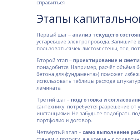
справиться.
Этапы капитальног
Первый шаг –
анализ текущего состоя
устаревшие электропровода. Запишите вс
пользоваться чек‑листом: стены, пол, по
Второй этап –
проектирование и смет
понадобится. Например, расчёт объёма б
бетона для фундамента») поможет избеж
использовать таблицы расхода штукатурк
ламината.
Третий шаг –
подготовка и согласован
сантехнику, потребуется разрешение от
инстанциями. Не забудьте подобрать по
портфолио и договор.
Четвёртый этап –
само выполнение ра
стенам и потолку, а в конце – к отделоч