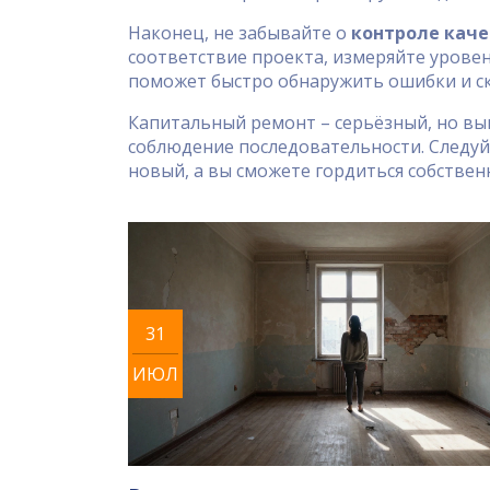
Наконец, не забывайте о
контроле каче
соответствие проекта, измеряйте уровен
поможет быстро обнаружить ошибки и ск
Капитальный ремонт – серьёзный, но вып
соблюдение последовательности. Следуй
новый, а вы сможете гордиться собстве
31
ИЮЛ