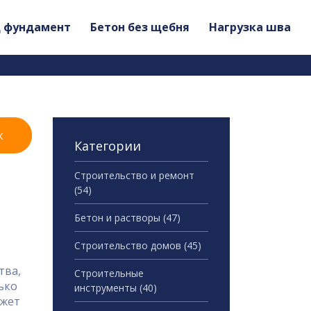
д фундамент
Бетон без щебня
Нагрузка шва
к
Категории
Строительство и ремонт
(54)
Бетон и растворы
(47)
Строительство домов
(45)
тва,
Строительные
ько
инструменты
(40)
ожет