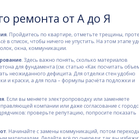
о ремонта от А до Я
ния
. Пройдитесь по квартире, отметьте трещины, проте
ё в список, чтобы ничего не упустить. На этом этапе у
толок, окна, коммуникации.
ирование
. Здесь важно понять, сколько материалов
етона для фундамента (см. статью «Как посчитать объе
ать неожиданного дефицита. Для отделки стен удобно
и и краски, а для пола – формулы расчёта подложки и
ия
. Если вы меняете электропроводку или заменяете
 управляющей компании или даже согласование с город
дрядчиков: проверьте репутацию, попросите показать
бот
. Начинайте с замены коммуникаций, потом переход
ным материалам. Делайте всё по очереди: так вы избежи