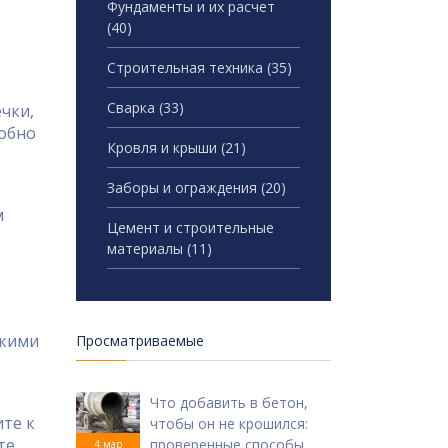
Фундаменты и их расчет
(40)
Строительная техника
(35)
Сварка
(33)
чки,
добно
Кровля и крыши
(21)
Заборы и ограждения
(20)
м
Цемент и строительные
материалы
(11)
скими
Просматриваемые
Что добавить в бетон,
ите к
чтобы он не крошился:
те
проверенные способы
4 мар