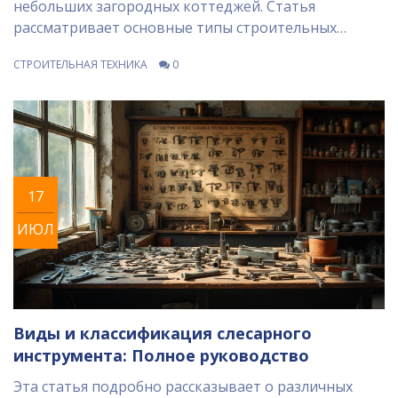
небольших загородных коттеджей. Статья
рассматривает основные типы строительных
машин и их классификацию, предоставляя
СТРОИТЕЛЬНАЯ ТЕХНИКА
0
подробную информацию о том, как различаются
эти машины и для каких целей они предназначены.
Узнайте о различных категориях машин, включая
землеройные, подъемные и транспортные
средства, а также советы по их выбору и
использованию. Полезные факты помогут
17
читателям лучше понять важность каждой машины
на строительной площадке.
ИЮЛ
Виды и классификация слесарного
инструмента: Полное руководство
Эта статья подробно рассказывает о различных