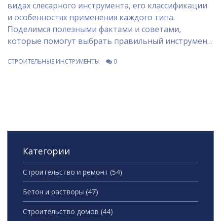
видах слесарного инструмента, его классификации
и особенностях применения каждого типа.
Поделимся полезными фактами и советами,
которые помогут выбрать правильный инструмент
для конкретных задач. Узнайте, как правильно
СТРОИТЕЛЬНЫЕ ИНСТРУМЕНТЫ
0
пользоваться инструментами и что важно
учитывать при их покупке и использовании.
Категории
Строительство и ремонт
(54)
Бетон и растворы
(47)
Строительство домов
(44)