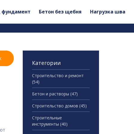
д фундамент
Бетон без щебня
Нагрузка шва
к
Категории
Строительство и ремонт
(54)
Бетон и растворы
(47)
Строительство домов
(45)
Строительные
инструменты
(40)
ают