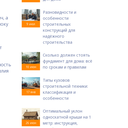
Разновидности и
ч, а
особенности
локу
строительных
9 июл
конструкций для
надёжного
строительства
т
Сколько должен стоять
фундамент для дома: всё
ность
по срокам и правилам
10 июн
илия
Типы кузовов
строительной техники:
классификация и
17 янв
особенности
Оптимальный уклон
односкатной крыши на 1
метр: инструкция,
26 июн