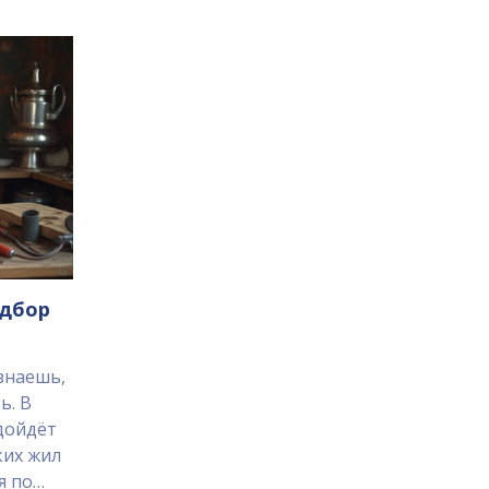
одбор
знаешь,
ь. В
дойдёт
ких жил
я по