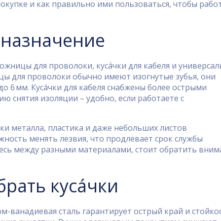
 покупке и как правильно ими пользоваться, чтобы рабо
х назначение
ножницы для проволоки, куса́чки для кабеля и универса
ицы для проволоки обычно имеют изогнутые зубья, они
 6 мм. Куса́чки для кабеля снабжены более острыми
ю снятия изоляции – удобно, если работаете с
зки металла, пластика и даже небольших листов
жность менять лезвия, что продлевает срок службы
тесь между разными материалами, стоит обратить вним
рать куса́чки
м-ванадиевая сталь гарантирует острый край и стойко