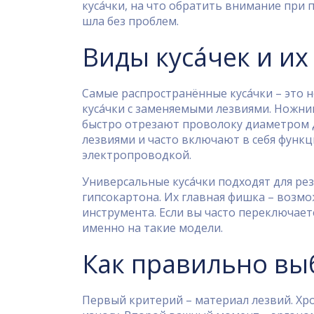
куса́чки, на что обратить внимание при
шла без проблем.
Виды куса́чек и и
Самые распространённые куса́чки – это 
куса́чки с заменяемыми лезвиями. Ножн
быстро отрезают проволоку диаметром до
лезвиями и часто включают в себя функци
электропроводкой.
Универсальные куса́чки подходят для ре
гипсокартона. Их главная фишка – возмо
инструмента. Если вы часто переключае
именно на такие модели.
Как правильно выб
Первый критерий – материал лезвий. Хро