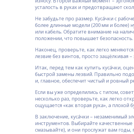
износу. Второй важный момент – эргоно
усталость в руках и предотвращают скол
Не забудьте про размер. Куса́чки с рабо
более длинные модели (200 мм и более)
или кабель. Обратите внимание на налич
положении, что повышает безопасность.
Наконец, проверьте, как легко меняются
лезвие без винтов, просто защёлкивая –
Итак, перед тем как купить куса́чки, оц
быстрой замены лезвий. Правильно подо
и, главное, обеспечит чистый и ровный ре
Если вы уже определились с типом, сове
несколько раз, проверьте, как легко от
ощущается «как вторая рука», а плохой б
В заключение, куса́чки – незаменимый 
инструментов. Выбирайте качественные м
смазывайте), и они прослужат вам годы, 