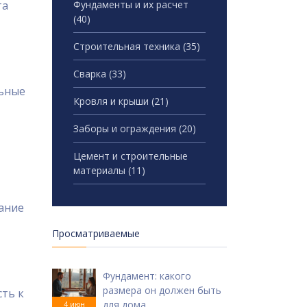
та
Фундаменты и их расчет
(40)
Строительная техника
(35)
Сварка
(33)
льные
Кровля и крыши
(21)
Заборы и ограждения
(20)
Цемент и строительные
материалы
(11)
ание
Просматриваемые
Фундамент: какого
размера он должен быть
сть к
для дома
4 июн