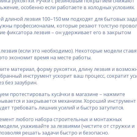
мика рукоятки. Ручки с резиновым покрытием снижают
ьжение, особенно если работаете в холодных условиях.
чей длиной лезвия 100–150 мм подходят для бытовых зада
 нужны профессионалам, которые резают толстую прово
ие фиксатора лезвия – он удерживает его в закрытом
 лезвия (если это необходимо). Некоторые модели ставя
 это экономит время на месте работы.
ените материал, форму рукоятки, длину лезвия и возмож
бранный инструмент ускорит ваш процесс, сократит ус
з без зазубрин.
туем протестировать куса́чки в магазине – нажмите
крывается и закрывается механизм. Хороший инструмент
удет требовать лишних усилий и быстро затупится.
элемент любого набора строительных и монтажных
одели, ухаживайте за лезвиями (чистите от стружки и
позволяя решать задачи быстро и безопасно.