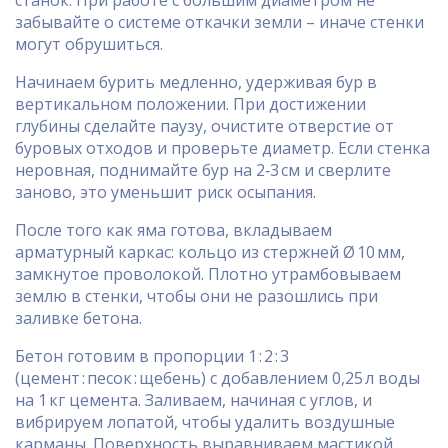
станок. При работе с большим диаметром не
забывайте о системе откачки земли – иначе стенки
могут обрушиться.
Начинаем бурить медленно, удерживая бур в
вертикальном положении. При достижении
глубины сделайте паузу, очистите отверстие от
буровых отходов и проверьте диаметр. Если стенка
неровная, поднимайте бур на 2‑3 см и сверлите
заново, это уменьшит риск осыпания.
После того как яма готова, вкладываем
арматурный каркас: кольцо из стержней Ø 10 мм,
замкнутое проволокой. Плотно утрамбовываем
землю в стенки, чтобы они не разошлись при
заливке бетона.
Бетон готовим в пропорции 1 : 2 : 3
(цемент : песок : щебень) с добавлением 0,25 л воды
на 1 кг цемента. Заливаем, начиная с углов, и
вибрируем лопатой, чтобы удалить воздушные
карманы. Поверхность выравниваем мастикой.