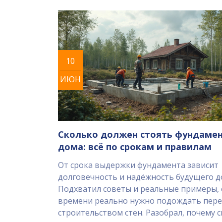
10
ИЮН
Сколько должен стоять фундамен
дома: всё по срокам и правилам
От срока выдержки фундамента зависит
долговечность и надёжность будущего д
Подхватил советы и реальные примеры, 
времени реально нужно подождать пер
строительством стен. Разобрал, почему 