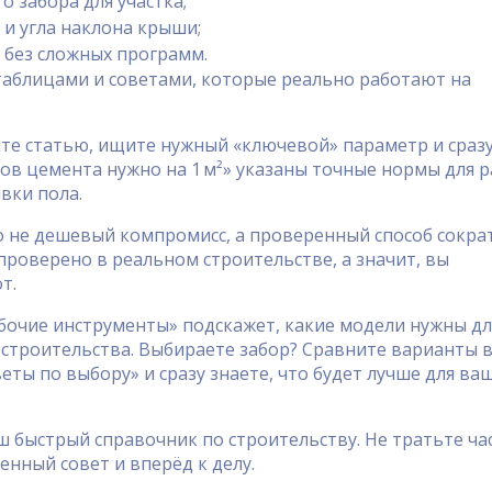
 забора для участка;
 и угла наклона крыши;
без сложных программ.
таблицами и советами, которые реально работают на
йте статью, ищите нужный «ключевой» параметр и сраз
ов цемента нужно на 1 м²» указаны точные нормы для 
вки пола.
то не дешевый компромисс, а проверенный способ сокра
 проверено в реальном строительстве, а значит, вы
т.
очие инструменты» подскажет, какие модели нужны дл
о строительства. Выбираете забор? Сравните варианты 
еты по выбору» и сразу знаете, что будет лучше для ва
аш быстрый справочник по строительству. Не тратьте ча
енный совет и вперёд к делу.