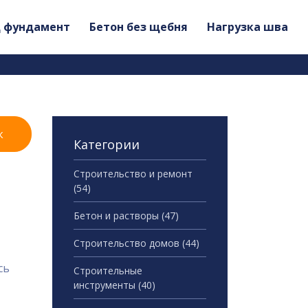
д фундамент
Бетон без щебня
Нагрузка шва
к
Категории
Строительство и ремонт
(54)
Бетон и растворы
(47)
Строительство домов
(44)
сь
Строительные
инструменты
(40)