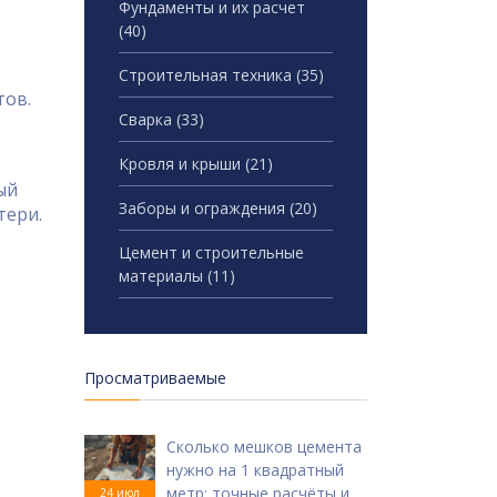
Фундаменты и их расчет
(40)
Строительная техника
(35)
тов.
Сварка
(33)
Кровля и крыши
(21)
ый
Заборы и ограждения
(20)
тери.
Цемент и строительные
материалы
(11)
Просматриваемые
Сколько мешков цемента
нужно на 1 квадратный
метр: точные расчёты и
24 июл