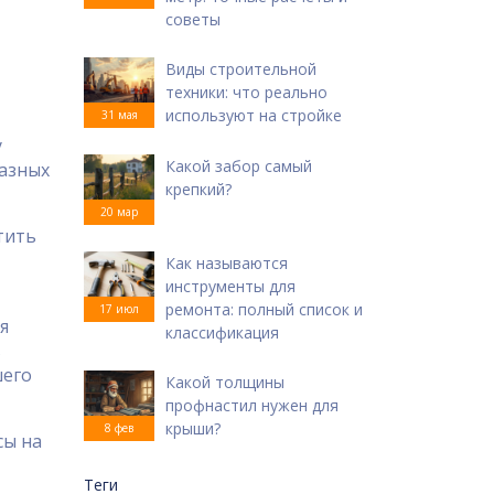
советы
Виды строительной
техники: что реально
используют на стройке
31 мая
у
Какой забор самый
разных
крепкий?
20 мар
тить
Как называются
инструменты для
ремонта: полный список и
17 июл
я
классификация
в
шего
Какой толщины
профнастил нужен для
крыши?
8 фев
сы на
Теги