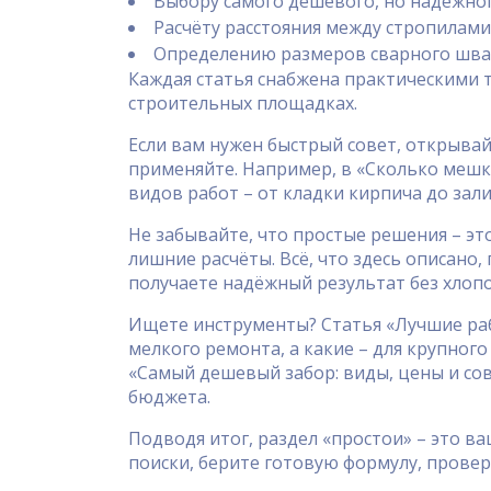
Выбору самого дешевого, но надёжного
Расчёту расстояния между стропилами
Определению размеров сварного шва 
Каждая статья снабжена практическими 
строительных площадках.
Если вам нужен быстрый совет, открыва
применяйте. Например, в «Сколько мешк
видов работ – от кладки кирпича до зали
Не забывайте, что простые решения – э
лишние расчёты. Всё, что здесь описано,
получаете надёжный результат без хлопо
Ищете инструменты? Статья «Лучшие раб
мелкого ремонта, а какие – для крупног
«Самый дешевый забор: виды, цены и сов
бюджета.
Подводя итог, раздел «простои» – это в
поиски, берите готовую формулу, провер