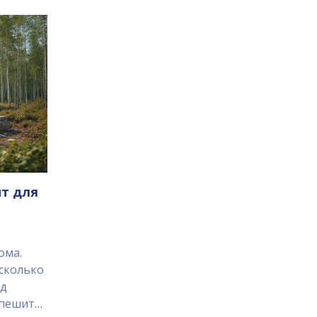
т для
ома.
сколько
ед
спешить