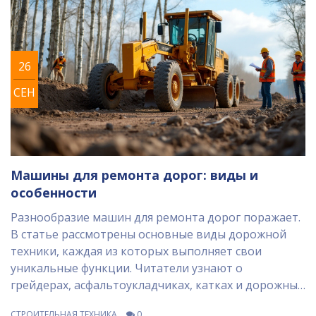
26
СЕН
Машины для ремонта дорог: виды и
особенности
Разнообразие машин для ремонта дорог поражает.
В статье рассмотрены основные виды дорожной
техники, каждая из которых выполняет свои
уникальные функции. Читатели узнают о
грейдерах, асфальтоукладчиках, катках и дорожных
фрезах, а также о том, почему каждая из этих
СТРОИТЕЛЬНАЯ ТЕХНИКА
0