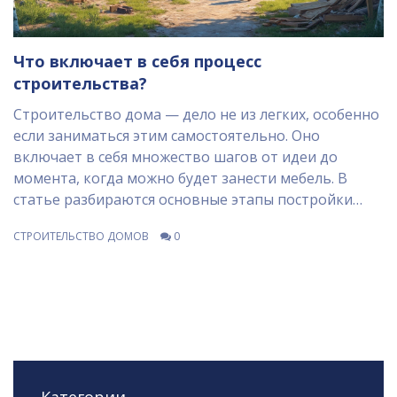
Что включает в себя процесс
строительства?
Строительство дома — дело не из легких, особенно
если заниматься этим самостоятельно. Оно
включает в себя множество шагов от идеи до
момента, когда можно будет занести мебель. В
статье разбираются основные этапы постройки
дома: от проектирования до финальных штрихов.
СТРОИТЕЛЬСТВО ДОМОВ
0
Также приведены полезные советы и интересные
факты, которые могут облегчить процесс для
начинающих строителей.