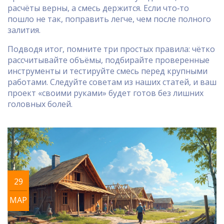
расчёты верны, а смесь держится. Если что‑то
пошло не так, поправить легче, чем после полного
залития.
Подводя итог, помните три простых правила: чётко
рассчитывайте объёмы, подбирайте проверенные
инструменты и тестируйте смесь перед крупными
работами. Следуйте советам из наших статей, и ваш
проект «своими руками» будет готов без лишних
головных болей.
29
МАР