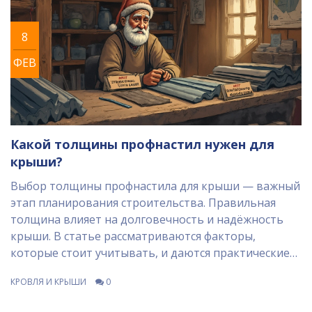
8
ФЕВ
Какой толщины профнастил нужен для
крыши?
Выбор толщины профнастила для крыши — важный
этап планирования строительства. Правильная
толщина влияет на долговечность и надёжность
крыши. В статье рассматриваются факторы,
которые стоит учитывать, и даются практические
советы для оптимального выбора. Подробности
КРОВЛЯ И КРЫШИ
0
помогут избежать типичных ошибок и выбрать
правильный материал. Используйте эти советы для