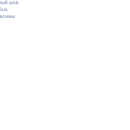
чный шов
бки,
своими