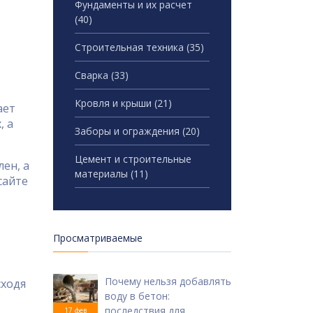
Фундаменты и их расчет
(40)
Строительная техника
(35)
Сварка
(33)
Кровля и крыши
(21)
ает
, а
Заборы и ограждения
(20)
Цемент и строительные
ен, а
материалы
(11)
сайте
Просматриваемые
Почему нельзя добавлять
сходя
воду в бетон:
последствия для
17 фев