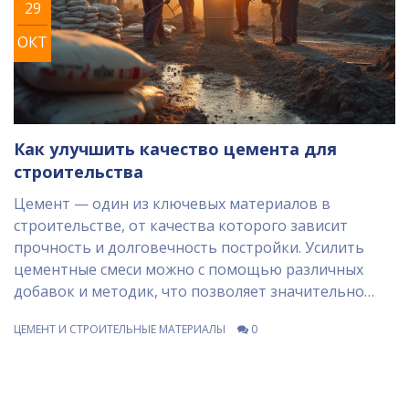
29
ОКТ
Как улучшить качество цемента для
строительства
Цемент — один из ключевых материалов в
строительстве, от качества которого зависит
прочность и долговечность постройки. Усилить
цементные смеси можно с помощью различных
добавок и методик, что позволяет значительно
улучшить их характеристики. В этой статье мы
ЦЕМЕНТ И СТРОИТЕЛЬНЫЕ МАТЕРИАЛЫ
0
рассмотрим, какие добавки лучше использовать и
как правильно выбрать цемент. Также обсудим, на
что обратить внимание при закупке и смешивании
цемента для достижения наилучшего результата.