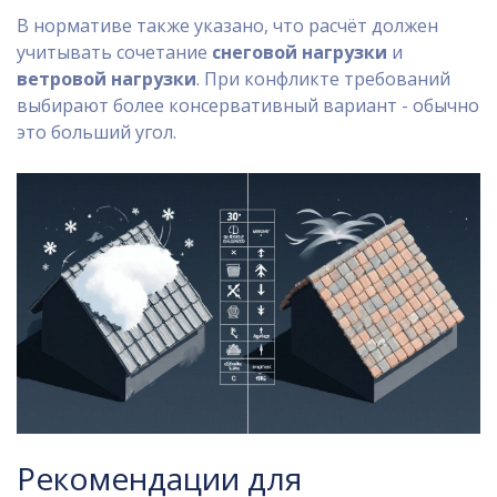
В нормативе также указано, что расчёт должен
учитывать сочетание
снеговой нагрузки
и
ветровой нагрузки
. При конфликте требований
выбирают более консервативный вариант - обычно
это больший угол.
Рекомендации для