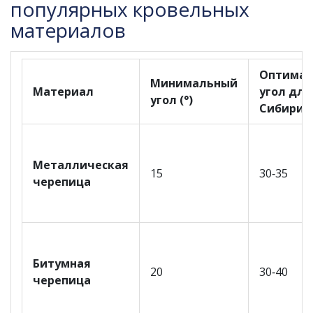
популярных кровельных
материалов
Оптима
Минимальный
Материал
угол для
угол (°)
Сибири (
Металлическая
15
30‑35
черепица
Битумная
20
30‑40
черепица