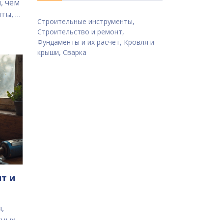
, чем
ты, а
Строительные инструменты,
Строительство и ремонт,
кают
Фундаменты и их расчет, Кровля и
ен
крыши, Сварка
ирает
т и
,
жных