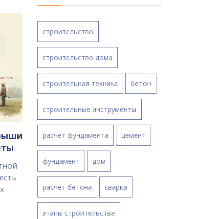
строительство
строительство дома
строительная техника
бетон
строительные инструменты
крыши
расчет фундамента
цемент
еты
фундамент
дом
тной
честь
расчет бетона
сварка
х
этапы строительства