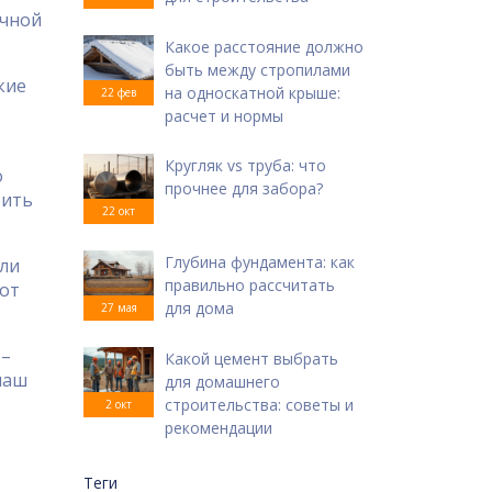
учной
Какое расстояние должно
быть между стропилами
кие
на односкатной крыше:
22 фев
расчет и нормы
Кругляк vs труба: что
о
прочнее для забора?
рить
22 окт
Глубина фундамента: как
али
правильно рассчитать
тот
для дома
27 мая
 –
Какой цемент выбрать
наш
для домашнего
строительства: советы и
2 окт
рекомендации
Теги