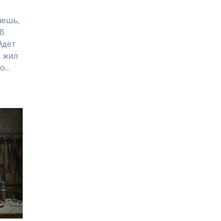
аешь,
 В
йдёт
х жил
по
стой
,
и или
ент.
воды.