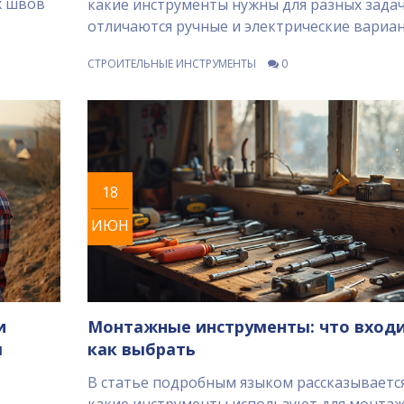
х швов
какие инструменты нужны для разных задач
отличаются ручные и электрические вариан
ещё даст простые советы по выбору. Есть
СТРОИТЕЛЬНЫЕ ИНСТРУМЕНТЫ
0
неожиданные нюансы, которые часто упус
даже опытные мастера. Такой список полез
тем, кто планирует ремонт или только соб
свой комплект.
18
ИЮН
и
Монтажные инструменты: что входи
я
как выбрать
В статье подробным языком рассказывается
какие инструменты используют для монта