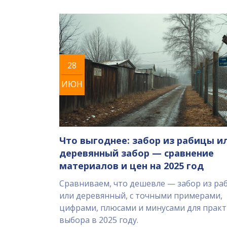
28
ИЮН
Что выгоднее: забор из рабицы и
деревянный забор — сравнение
материалов и цен на 2025 год
Сравниваем, что дешевле — забор из ра
или деревянный, с точными примерами,
цифрами, плюсами и минусами для прак
выбора в 2025 году.