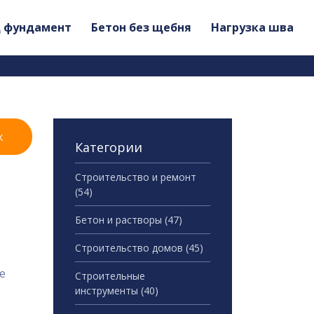
д фундамент
Бетон без щебня
Нагрузка шва
к
Категории
Строительство и ремонт
(54)
Бетон и растворы
(47)
Строительство домов
(45)
е
Строительные
инструменты
(40)