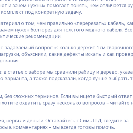
ют и зачем нужны» помогает понять, чем отличается р
 комплект под конкретную задачу.
териал о том, чем правильно «перерезать» кабель, ка
зачем нужен болторез для толстого медного кабеля. Всё
актические рекомендации.
о задаваемый вопрос: «Сколько держит 1 см сварочног
грузки, объяснили, какие дефекты искать и как прове
дования.
 в статье о заборе мы сравнили рабицу и дерево, указ
о варианта, а также подсказали, когда лучше выбрать 
, без сложных терминов. Если вы ищете быстрый ответ
и хотите охватить сразу несколько вопросов – читайте 
я, нервы и деньги. Оставайтесь с Сим‑ЛТД, следите за
сы в комментариях – мы всегда готовы помочь.