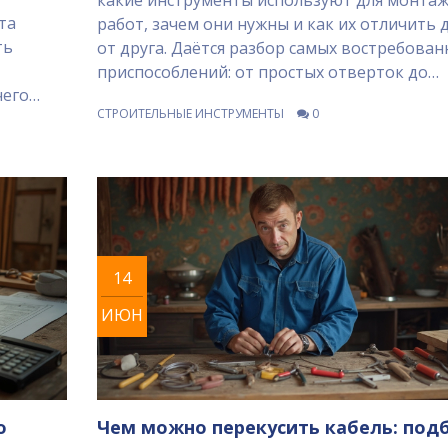
та
работ, зачем они нужны и как их отличить 
ть
от друга. Даётся разбор самых востребован
приспособлений: от простых отверток до
чего
современных аккумуляторных шуруповерто
СТРОИТЕЛЬНЫЕ ИНСТРУМЕНТЫ
0
ают
Подбираются советы по выбору, хранению 
уходу за монтажным инструментом.
 основы
Развенчиваются популярные мифы, чтобы
зных
избежать ошибок при покупке. Материал
ые
поможет не только новичкам, но и тем, кто
сталкивался с ремонтом.
14
ИЮН
о
Чем можно перекусить кабель: под