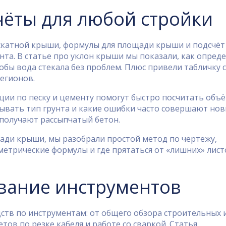
чёты для любой стройки
оскатной крыши, формулы для площади крыши и подсчёт
нта. В статье про уклон крыши мы показали, как опред
обы вода стекала без проблем. Плюс привели табличку с
егионов.
ции по песку и цементу помогут быстро посчитать объё
тывать тип грунта и какие ошибки часто совершают но
 получают рассыпчатый бетон.
щади крыши, мы разобрали простой метод по чертежу,
метрические формулы и где прятаться от «лишних» лист
вание инструментов
ств по инструментам: от общего обзора строительных 
ов по резке кабеля и работе со сваркой. Статья