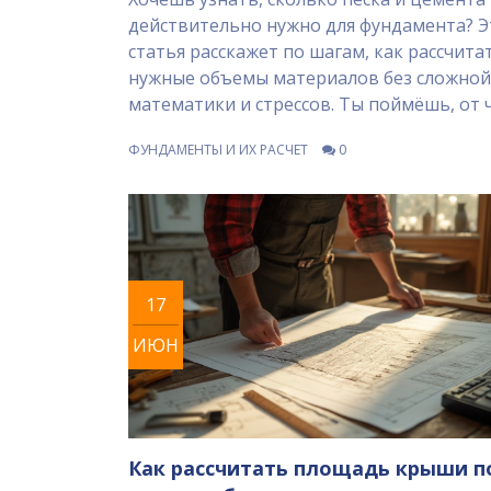
действительно нужно для фундамента? Э
статья расскажет по шагам, как рассчита
нужные объемы материалов без сложной
математики и стрессов. Ты поймёшь, от 
зависит расход, какие ошибки часто дел
ФУНДАМЕНТЫ И ИХ РАСЧЕТ
0
новички и как подобрать правильное
соотношение компонентов для прочной
дома. Будут и конкретные советы для ра
типов почвы. Без воды — только полезн
факты из практики!
17
ИЮН
Как рассчитать площадь крыши п