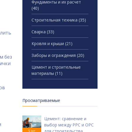
Фундаменты и их расчет
(40)
Строительная техника
(35)
Сварка
(33)
елить
Кровля и крыши
(21)
Заборы и ограждения
(20)
м без
вички
Цемент и строительные
материалы
(11)
ов
Просматриваемые
Цемент: сравнение и
и
выбор между PPC и OPC
для строительства
5 окт