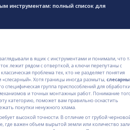
ным инструментам: полный список для
заглядывали в ящик с инструментами и понимали, что 
ток лежит рядом с отверткой, а ключи перепутаны с
 классическая проблема тех, кто не разделяет понятия
 «слесарный». Хотя границы иногда размыты,
слесарны
то специфическая группа приспособлений для обработк
механизмов и точных монтажных работ.
Понимание того
 эту категорию, поможет вам правильно оснастить
ежать покупки ненужного хлама.
ребует высокой точности. В отличие от грубой черново
е, где важен объем вырытой земли или количество зал