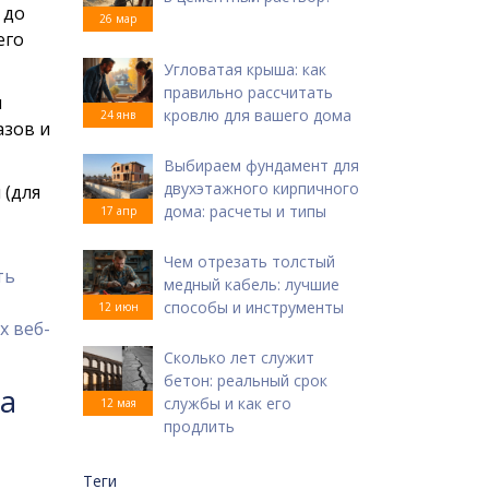
 до
26 мар
его
Угловатая крыша: как
правильно рассчитать
и
кровлю для вашего дома
24 янв
азов и
Выбираем фундамент для
двухэтажного кирпичного
 (для
дома: расчеты и типы
17 апр
Чем отрезать толстый
ть
медный кабель: лучшие
способы и инструменты
12 июн
х веб-
Сколько лет служит
бетон: реальный срок
а
службы и как его
12 мая
продлить
Теги