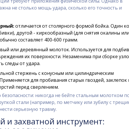
ции требуют приложения физической силы. Однако в
ажна не столько мощь удара, сколько его точность и
арный:
отличается от столярного формой бойка. Один к
бивки), другой - киркообразный (для снятия окалины ил
 обычно составляет 400-600 грамм.
вый или деревянный молоток. Используется для подби
вреждения их поверхности. Незаменима при сборке узло
ь следы от удара.
льной стержень с конусным или цилиндрическим
Применяется для пробивания старых гвоздей, заклепок 
рстий перед сверлением.
 безопасности: никогда не бейте стальным молотком п
рупкой стали (например, по метчику или зубилу с трещи
нести серьезную травму.
 и захватной инструмент: