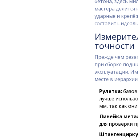
бетона, здесь м
мастера делится 
ударные и крепёж
составить идеал
Измерите
точности
Прежде чем реза
при сборке подши
эксплуатации. И
месте в иерархии
Рулетка:
базов
лучше использо
мм, так как он
Линейка мета
для проверки п
Штангенцирку