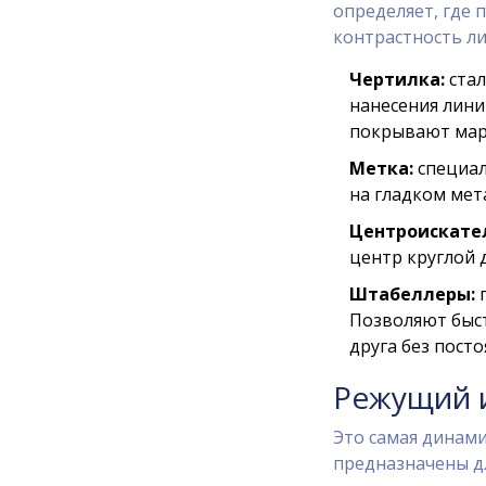
определяет, где 
контрастность ли
Чертилка:
стал
нанесения лини
покрывают мар
Метка:
специал
на гладком мет
Центроискате
центр круглой д
Штабеллеры:
п
Позволяют быст
друга без пост
Режущий и
Это самая динами
предназначены дл