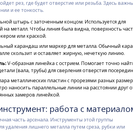
пойдет рез, где будет отверстие или резьба. Здесь важн
нии и ее тонкость.
ьной штырь с заточенным концом. Используется для
й на металл. Чтобы линия была видна, поверхность час
кером или краской.
ьный карандаш или маркер для металла. Обычный кар
алле скользит и оставляет жирную, нечеткую линию.
ль:
V-образная линейка с острием. Помогает точно найт
етали (вала, трубы) для сверления отверстия посередин
ара металлических пластин с прорезями разных размер
ро наносить параллельные линии на расстоянии друг о
оянных замеров линейкой.
нструмент: работа с материало
чная часть арсенала. Инструменты этой группы
я удаления лишнего металла путем среза, рубки или