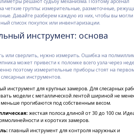
иллиметры решают судьбу механизма. Поэтому арсенал
на четкие группы: измерительные, разметочные, режущ
ные. Давайте разберем каждую из них, чтобы вы могли
ьный список покупок или инвентаризации.
льный инструмент: основа
ть или сверлить, нужно измерить. Ошибка на полмилли
пника может привести к поломке всего узла через нед
менно поэтому измерительные приборы стоят на перво
 слесарных инструментов.
ый инструмент для крупных замеров. Для слесарных раб
вать модели с металлической лентой шириной не мене
и меньше прогибаются под собственным весом.
ллическая:
жесткая полоса длиной от 30 до 100 см. Иде
рямолинейности и коротких замеров.
ль:
главный инструмент для контроля наружных и