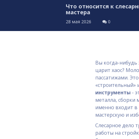
Что относится к слесар
мастера
28 мая 2026
0
Вы когда-нибудь 
царит хаос? Моло
пассатижами. Это
«строительный» и
инструменты
- э
металла, сборки 
именно входит в
мастерскую и изб
Слесарное дело т
работы на стройк