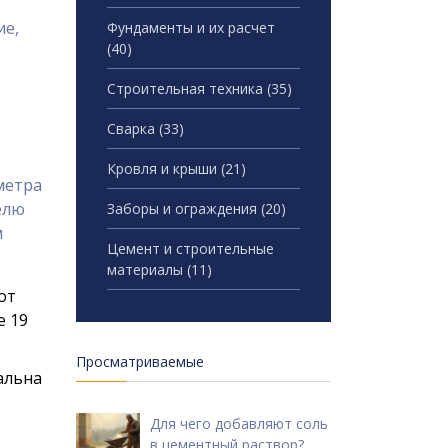
ие,
Фундаменты и их расчет
(40)
Строительная техника
(35)
Сварка
(33)
Кровля и крыши
(21)
метра
елю
Заборы и ограждения
(20)
м
Цемент и строительные
материалы
(11)
от
е 19
Просматриваемые
альна
Для чего добавляют соль
в цементный раствор?