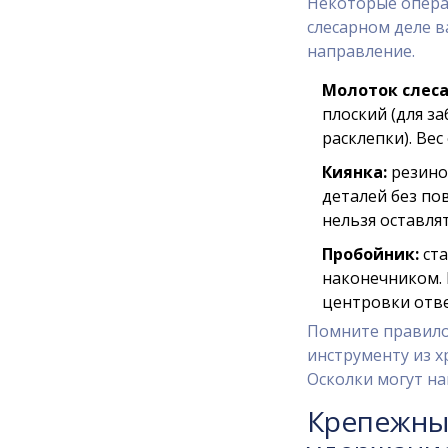
Некоторые опера
слесарном деле в
направление.
Молоток слес
плоский (для за
расклепки). Вес
Киянка:
резино
деталей без по
нельзя оставлят
Пробойник:
ста
наконечником. 
центровки отве
Помните правило
инструменту из х
Осколки могут на
Крепежный