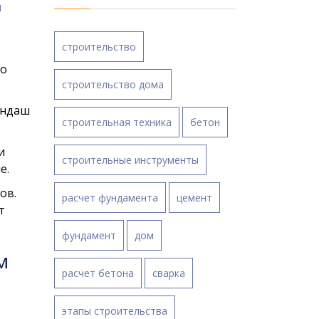
ы
строительство
то
строительство дома
андаш
строительная техника
бетон
и
строительные инструменты
е.
ов.
расчет фундамента
цемент
т
фундамент
дом
м
расчет бетона
сварка
этапы строительства