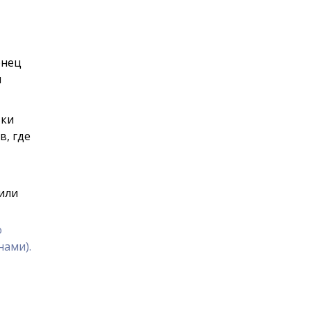
онец
и
вки
в, где
или
о
нами).