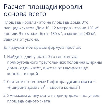
Расчет площади кровли:
основа всего
Площадь кровли - это не площадь дома. Это
площадь скатов. Дом 10×12 метров - это не 120 м²
кровли. Это может быть 180 м², а может и 240 м².
Зависит от уклона.
Для двускатной крыши формула простая:
Найдите длину ската. Это гипотенуза
прямоугольного треугольника: половина ширины
дома - один катет, высота от мауэрлата до
конька - второй.
Считаем по теореме Пифагора:
длина ската
=
√((ширина дома / 2)² + высота конька²)
Умножаем длину ската на длину дома - получаем
площадь одного ската.