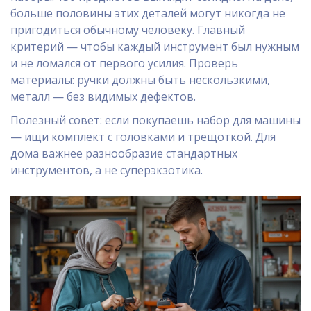
больше половины этих деталей могут никогда не
пригодиться обычному человеку. Главный
критерий — чтобы каждый инструмент был нужным
и не ломался от первого усилия. Проверь
материалы: ручки должны быть нескользкими,
металл — без видимых дефектов.
Полезный совет: если покупаешь набор для машины
— ищи комплект с головками и трещоткой. Для
дома важнее разнообразие стандартных
инструментов, а не суперэкзотика.