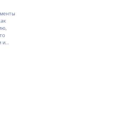
ументы
как
ию,
то
и и
е
что
шь,
ментов в
бор.
аз