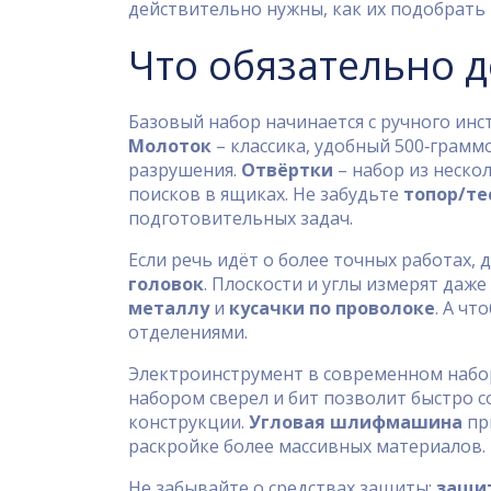
действительно нужны, как их подобрать 
Что обязательно 
Базовый набор начинается с ручного инс
Молоток
– классика, удобный 500‑грамм
разрушения.
Отвёртки
– набор из неско
поисков в ящиках. Не забудьте
топор/те
подготовительных задач.
Если речь идёт о более точных работах,
головок
. Плоскости и углы измерят даж
металлу
и
кусачки по проволоке
. А чт
отделениями.
Электроинструмент в современном набо
набором сверел и бит позволит быстро с
конструкции.
Угловая шлифмашина
при
раскройке более массивных материалов.
Не забывайте о средствах защиты:
защи