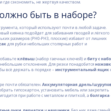
и где сэкономить, не жертвуя качеством.
должно быть в наборе?
трумента, который используют почти в любой задаче.
овый киянка подойдет для забивания гвоздей и лёгкого
льких размеров (PH0‑PH3, плоские) избавит от лишних
сак
для рубки небольших столярных работ и
 добавьте
клёвыш
(набор гаечных ключей) и
биту с наб
е небольшие отклонения. Для резки понадобится
ножовк
обы всё держать в порядке –
инструментальный ящик
ре почти обязателен.
Аккумуляторная дрель/шурупо
обрать гипсокартон, установить мебель или закрепить
годится при работе с металлом и плиткой, а
болгарка
тные очки
,
перчатки
и
наушники
. Без них даже самый