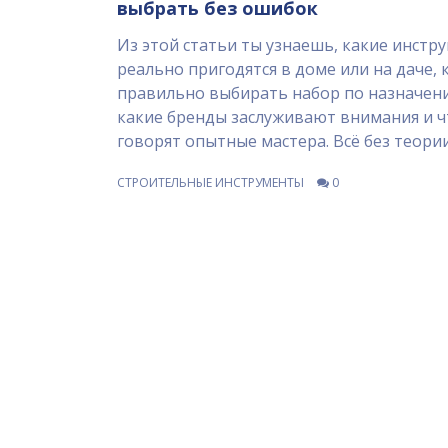
выбрать без ошибок
Из этой статьи ты узнаешь, какие инстр
реально пригодятся в доме или на даче, 
правильно выбирать набор по назначен
какие бренды заслуживают внимания и ч
говорят опытные мастера. Всё без теори
лишней болтовни — только практически
СТРОИТЕЛЬНЫЕ ИНСТРУМЕНТЫ
0
советы. Разберёмся, чем отличаются
профессиональные и бытовые наборы, и 
важно проверить перед покупкой. Узнае
стоит ли гнаться за количеством инстру
кейсе или лучше выбрать компактный на
Примеры и лайфхаки от тех, кто уже не р
сталкивался с ремонтом.