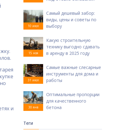
й
Самый дешевый забор:
виды, цены и советы по
выбору
10 июл
Какую строительную
технику выгодно сдавать
жку.
в аренду в 2025 году
15 ноя
олов.
Самые важные слесарные
тарея
инструменты для дома и
окупке
работы
31 июл
 но
Оптимальные пропорции
для качественного
бетона
етях и
30 янв
Теги