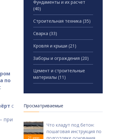
Фундаменты и их расчет
(40)
Строительная техника
(35)
Сварка
(33)
Кровля и крыши
(21)
Заборы и ограждения
(20)
Цемент и строительные
ором
материалы
(11)
а по
с
вёрт
с
Просматриваемые
– при
Что кладут под бетон:
пошаговая инструкция по
подготовке основания
21 июн