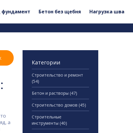
д фундамент
Бетон без щебня
Нагрузка шва
к
Категории
Строительство и ремонт
:
(54)
Бетон и растворы
(47)
Строительство домов
(45)
что
Строительные
д, а
инструменты
(40)
ы