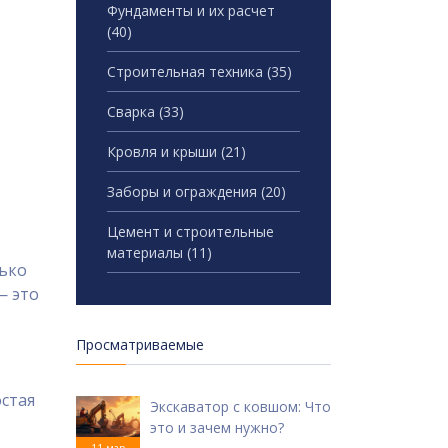
Фундаменты и их расчет
(40)
Строительная техника
(35)
Сварка
(33)
Кровля и крыши
(21)
Заборы и ограждения
(20)
Цемент и строительные
материалы
(11)
лько
— это
Просматриваемые
остая
Экскаватор с ковшом: Что
это и зачем нужно?
11 мар