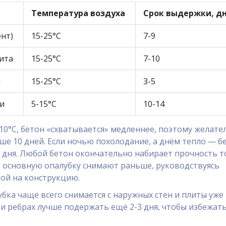
Температура воздуха
Срок выдержки, д
нт)
15-25°C
7-9
ита
15-25°C
7-10
ы
15-25°C
3-5
ии
5-15°C
10-14
10°C, бетон «схватывается» медленнее, поэтому желате
е 10 дней. Если ночью похолодание, а днём тепло — б
2 дня. Любой бетон окончательно набирает прочность 
но основную опалубку снимают раньше, руководствуясь
ой на конструкцию.
бка чаще всего снимается с наружных стен и плиты уже 
ах и ребрах лучше подержать ещё 2-3 дня, чтобы избежат