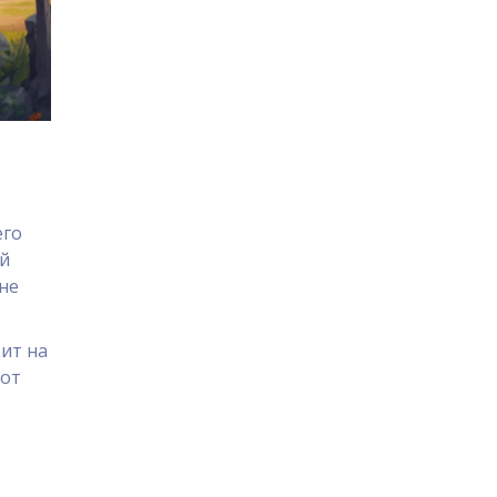
его
ой
 не
ит на
тот