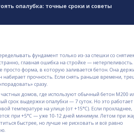
оять опалубка: точные сроки и советы
еределывать фундамент только из-за спешки со снятие
 странно, главная ошибка на стройке — нетерпеливость.
е просто форма, в которую заливается бетон. Она держ
н набирает прочность. Если снять раньше времени, тр
«порадовать» сразу.
 частных домов, где используют обычный бетон М200 и
й срок выдержки опалубки — 7 суток. Но это работает
вой температуре на улице (от +15°C). Если прохладнее,
ется: при +5°C — уже 10-12 дней минимум. Летом при жа
титься быстрее, но лучше не рисковать и всё равно
ю.