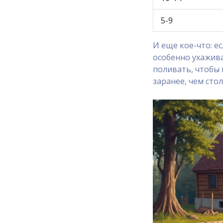
5-9
И еще кое-что: е
особенно ухажив
поливать, чтобы 
заранее, чем сто