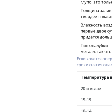
глупо, это тол
Толщина заливк
твердеет плавн
Влажность возд
первые двое су
придётся дольш
Тип опалубки —
металл, так чт
Если хочется опе
сроки снятия опа
Температура в
20 и выше
15-19
10-14