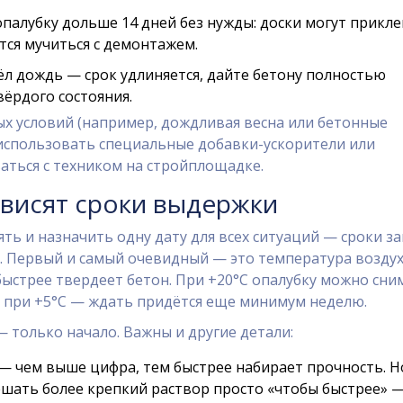
опалубку дольше 14 дней без нужды: доски могут прикле
ётся мучиться с демонтажем.
ёл дождь — срок удлиняется, дайте бетону полностью
вёрдого состояния.
х условий (например, дождливая весна или бетонные
 использовать специальные добавки-ускорители или
аться с техником на стройплощадке.
ависят сроки выдержки
ять и назначить одну дату для всех ситуаций — сроки за
. Первый и самый очевидный — это температура воздух
быстрее твердеет бетон. При +20°C опалубку можно сни
 а при +5°C — ждать придётся еще минимум неделю.
 только начало. Важны и другие детали:
— чем выше цифра, тем быстрее набирает прочность. Н
шать более крепкий раствор просто «чтобы быстрее» 