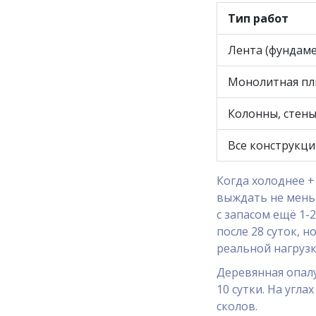
Тип работ
Лента (фундаме
Монолитная пл
Колонны, стен
Все конструкц
Когда холоднее +
выждать не меньш
с запасом ещё 1-
после 28 суток, 
реальной нагрузк
Деревянная опалу
10 сутки. На угл
сколов.