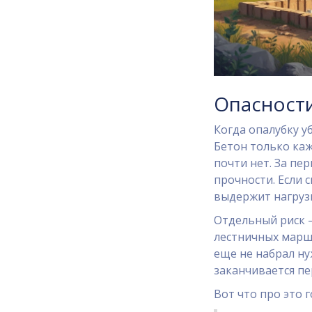
Опасност
Когда опалубку у
Бетон только каж
почти нет. За пе
прочности. Если 
выдержит нагрузк
Отдельный риск —
лестничных марша
еще не набрал ну
заканчивается п
Вот что про это 