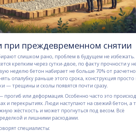
и при преждевременном снятии
бирают слишком рано, проблем в будущем не избежать.
ется крепким через сутки-двое, по факту прочности у н
рвую неделю бетон набирает не больше 70% от расчетн
снять опалубку раньше этого срока, конструкция просто
и — трещины и сколы появятся почти сразу.
 прогиб или деформация. Особенно часто это происход
х и перекрытиях. Люди наступают на свежий бетон, а 
жную жёсткость и может прогнуться под весом. Всё
еределкой и лишними расходами.
говорят специалисты: