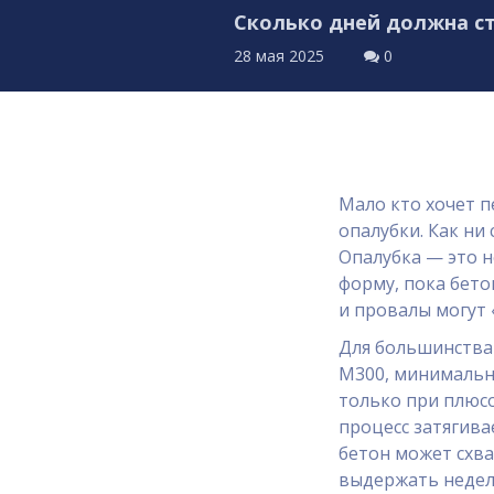
Сколько дней должна ст
28 мая 2025
0
Мало кто хочет п
опалубки. Как ни
Опалубка — это н
форму, пока бето
и провалы могут 
Для большинства
М300, минимальны
только при плюсо
процесс затягива
бетон может схва
выдержать недел