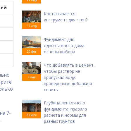
ней
Как называется
инструмент для стен?
17 апр
Фундамент для
одноэтажного дома:
основы выбора
20 фев
Что добавлять в цемент,
чтобы раствор не
льно
пропускал воду:
2 янв
ерите
проверенные добавки и
только
советы
Глубина ленточного
фундамента: правила
на 7-
расчета и нормы для
23 июн
ь
разных грунтов