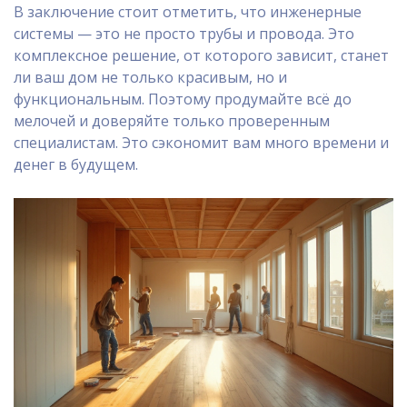
В заключение стоит отметить, что инженерные
системы — это не просто трубы и провода. Это
комплексное решение, от которого зависит, станет
ли ваш дом не только красивым, но и
функциональным. Поэтому продумайте всё до
мелочей и доверяйте только проверенным
специалистам. Это сэкономит вам много времени и
денег в будущем.