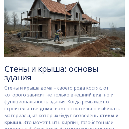
Стены и крыша: основы
здания
Стены и крыша дома – своего рода костяк, от
которого зависит не только внешний вид, но и
функциональность здания. Когда речь идет о
строительстве
дома
, важно тщательно выбирать
материалы, из которых будут возведены
стены и
крыша
. Это может быть кирпич, газобетон или