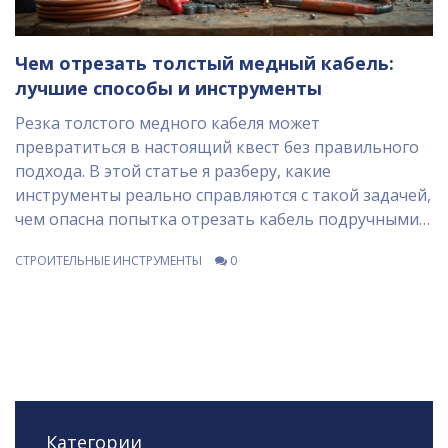
Чем отрезать толстый медный кабель:
лучшие способы и инструменты
Резка толстого медного кабеля может
превратиться в настоящий квест без правильного
подхода. В этой статье я разберу, какие
инструменты реально справляются с такой задачей,
чем опасна попытка отрезать кабель подручными
средствами, и на что стоит обратить внимание,
СТРОИТЕЛЬНЫЕ ИНСТРУМЕНТЫ
0
чтобы не испортить инструмент и не пораниться.
Поговорим о болторезах, специальных
кабелерезах, а также о неожиданных решениях,
которые работают. Почти все советы проверены
лично мной или знакомыми монтажниками. Даже
если ты никогда не брался за такие работы,
разберёшься, что к чему.
Категории