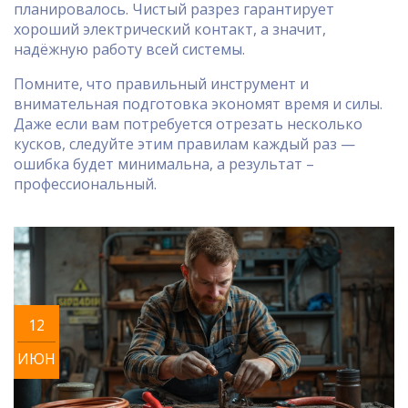
планировалось. Чистый разрез гарантирует
хороший электрический контакт, а значит,
надёжную работу всей системы.
Помните, что правильный инструмент и
внимательная подготовка экономят время и силы.
Даже если вам потребуется отрезать несколько
кусков, следуйте этим правилам каждый раз —
ошибка будет минимальна, а результат –
профессиональный.
12
ИЮН