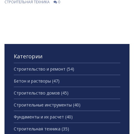
СТРОИТЕЛЬНАЯ ТЕХНИКА
0
по оптимальному использованию этих машин для
повышения эффективности работы. Узнайте, что
делает экскаваторы настолько популярными в
строительных и землеройных работах.
Категории
Строительство и ремонт
(54)
Бетон и растворы
(47)
Строительство домов
(45)
Строительные инструменты
(40)
Фундаменты и их расчет
(40)
Строительная техника
(35)