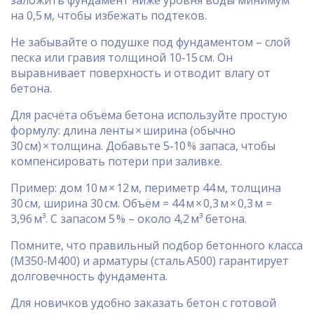
заложить фундамент ниже уровня воды минимум
на 0,5 м, чтобы избежать подтеков.
Не забывайте о подушке под фундаментом – слой
песка или гравия толщиной 10‑15 см. Он
выравнивает поверхность и отводит влагу от
бетона.
Для расчёта объёма бетона используйте простую
формулу: длина ленты × ширина (обычно
30 см) × толщина. Добавьте 5‑10 % запаса, чтобы
компенсировать потери при заливке.
Пример: дом 10 м × 12 м, периметр 44 м, толщина
30 см, ширина 30 см. Объём = 44 м × 0,3 м × 0,3 м =
3,96 м³. С запасом 5 % – около 4,2 м³ бетона.
Помните, что правильный подбор бетонного класса
(М350‑М400) и арматуры (сталь A500) гарантирует
долговечность фундамента.
Для новичков удобно заказать бетон с готовой