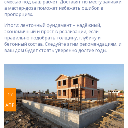
смесью под ваш расчёт. Доставят по месту заливки,
а мастер‑доза поможет избежать ошибок в
пропорциях.
Итоги: ленточный фундамент – надёжный,
экономичный и прост в реализации, если
правильно подобрать толщину, глубину и
бетонный состав. Следуйте этим рекомендациям, и
ваш дом будет стоять уверенно долгие годы.
17
АПР