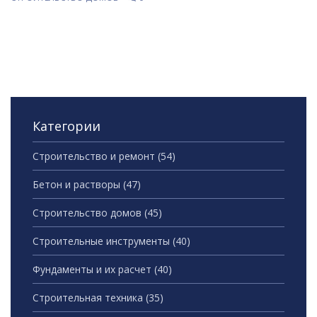
интересные факты, которые помогут сделать
правильный выбор при проектировании. Узнайте,
как уберечься от ошибок и обеспечить надежность
вашего строения.
Категории
Строительство и ремонт
(54)
Бетон и растворы
(47)
Строительство домов
(45)
Строительные инструменты
(40)
Фундаменты и их расчет
(40)
Строительная техника
(35)