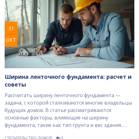
обратить внимание при выборе параметров
фундамента.
31
ОКТ
Ширина ленточного фундамента: расчет и
советы
Рассчитать ширину ленточного фундамента —
задача, с которой сталкиваются многие владельцы
будущих домов. В статье рассматриваются
основные факторы, влияющие на ширину
фундамента, такие как тип грунта и вес здания.
Также приведены практические советы и
СТРОИТЕЛЬСТВО ДОМОВ
0