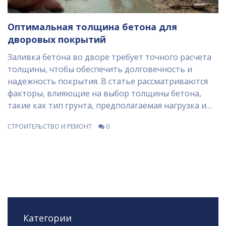
Оптимальная толщина бетона для
дворовых покрытий
Заливка бетона во дворе требует точного расчета
толщины, чтобы обеспечить долговечность и
надежность покрытия. В статье рассматриваются
факторы, влияющие на выбор толщины бетона,
такие как тип грунта, предполагаемая нагрузка и
климатические условия. Читатели узнают о
СТРОИТЕЛЬСТВО И РЕМОНТ
0
процессе подготовки основания и методах
укрепления бетона для долгой службы. Также
включены практические советы по расчету нужного
объема бетона и уходу за готовым покрытием.
Понимание ключевых аспектов поможет избежать
распространенных ошибок и продлит срок
эксплуатации дорожек и площадок.
Категории