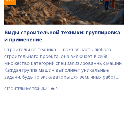
Виды строительной техники: группировка
и применение
Строительная техника — важная часть любого
строительного проекта, она включает в себя
множество категорий специализированных машин.
Каждая группа машин выполняет уникальные
задачи, будь то экскаваторы для земляных работ
или краны для поднятия тяжелых грузов.
СТРОИТЕЛЬНАЯ ТЕХНИКА
0
Понимание различных видов техники помогает
эффективнее планировать строительные процессы
и оптимизировать работу. В статье
рассматриваются основные группы машин, их
назначение и интересные факты об их
использовании.