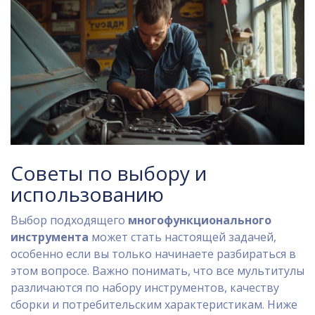
Советы по выбору и
использованию
Выбор подходящего
многофункционального
инструмента
может стать настоящей задачей,
особенно если вы только начинаете разбираться в
этом вопросе. Важно понимать, что все мультитулы
различаются по набору инструментов, качеству
сборки и потребительским характеристикам. Ниже