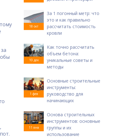
За 1 погонный метр: что
это и как правильно
отому
рассчитать стоимость
18 окт
е
кровли
Как точно рассчитать
 за
объем бетона:
тобы
уникальные советы и
10 дек
методы
Основные строительные
инструменты:
руководство для
1 фев
начинающих
го
Основа строительных
инструментов: основные
,
группы и их
11 янв
пот.
использование