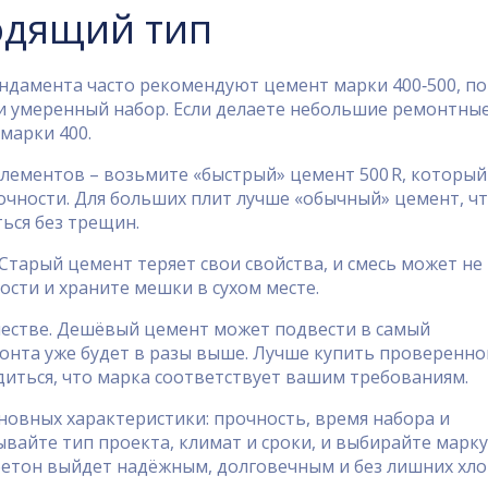
одящий тип
ундамента часто рекомендуют цемент марки 400‑500, п
и умеренный набор. Если делаете небольшие ремонтны
 марки 400.
лементов – возьмите «быстрый» цемент 500 R, который
рочности. Для больших плит лучше «обычный» цемент, ч
ься без трещин.
 Старый цемент теряет свои свойства, и смесь может не
ости и храните мешки в сухом месте.
ачестве. Дешёвый цемент может подвести в самый
онта уже будет в разы выше. Лучше купить проверенно
диться, что марка соответствует вашим требованиям.
новных характеристики: прочность, время набора и
ывайте тип проекта, климат и сроки, и выбирайте марку
бетон выйдет надёжным, долговечным и без лишних хло