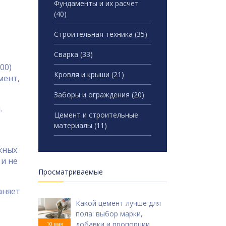
Фундаменты и их расчет
(40)
Строительная техника
(35)
Сварка
(33)
00)
Кровля и крыши
(21)
мент,
Заборы и ограждения
(20)
.
Цемент и строительные
материалы
(11)
жных
и не
Просматриваемые
аняет
Какой цемент лучше для
пола: выбор марки,
добавки и пропорции
10 мая