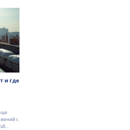
т и где
аще
ужений с
ой