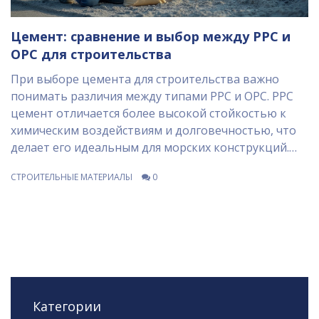
Цемент: сравнение и выбор между PPC и
OPC для строительства
При выборе цемента для строительства важно
понимать различия между типами PPC и OPC. PPC
цемент отличается более высокой стойкостью к
химическим воздействиям и долговечностью, что
делает его идеальным для морских конструкций.
OPC цемент, в свою очередь, используется в
СТРОИТЕЛЬНЫЕ МАТЕРИАЛЫ
0
строительных проектах, требующих быстрого
набора прочности. В статье рассматриваются
особенности обоих типов цемента и включены
советы по выбору, исходя из конкретных условий и
требований проекта.
Категории