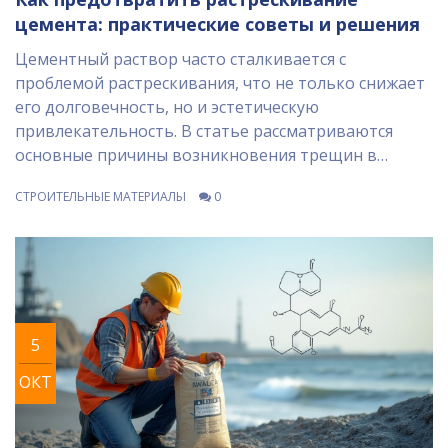
цемента: практические советы и решения
Цементный раствор часто сталкивается с
проблемой растрескивания, что не только снижает
его долговечность, но и эстетическую
привлекательность. В статье рассматриваются
основные причины возникновения трещин в
цементе и их предотвращение. Рекомендуются
СТРОИТЕЛЬНЫЕ МАТЕРИАЛЫ
0
различные методы подготовки раствора, а также
техники и технологии укладки, которые помогут
сохранить качественные характеристики. Читатели
узнают, какие добавки будут полезны и как влияют
погодные условия на затвердевание цемента. Эта
информация поможет избежать распространенных
5
ошибок при работе с цементом.
ОКТ