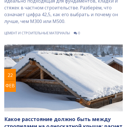
идеально подходящая для фундаментов, кладки и
стяжек в частном строительстве. Разберём, что
означает цифра 42,5, как его выбрать и почему он
лучше, чем М300 или М500.
ЦЕМЕНТ И СТРОИТЕЛЬНЫЕ МАТЕРИАЛЫ
0
22
ФЕВ
Какое расстояние должно быть между
стропилами на односкатной крыше: расчет